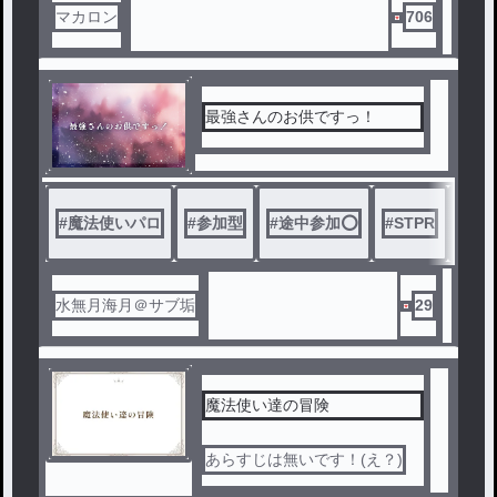
マカロン
706
最強さんのお供ですっ！
#
魔法使いパロ
#
参加型
#
途中参加️⭕️
#
STPR
#
最
水無月海月＠サブ垢
29
魔法使い達の冒険
あらすじは無いです！(え？)