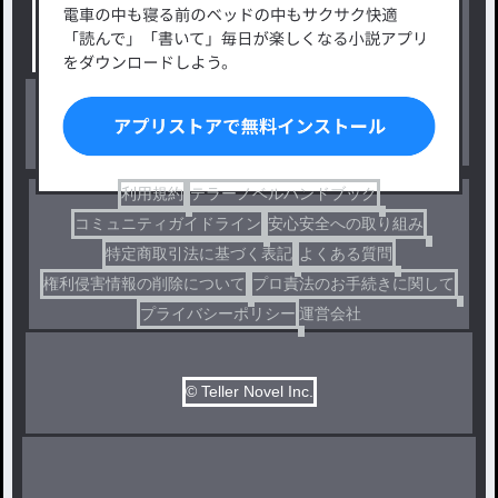
小説コンテスト応募・公募
ファンタジー・異世界・SF
出版・メディアミックス作品
ホラー・ミステリー
BL
ドラマ
コメディ
利用規約
テラーノベルハンドブック
コミュニティガイドライン
安心安全への取り組み
特定商取引法に基づく表記
よくある質問
権利侵害情報の削除について
プロ責法のお手続きに関して
プライバシーポリシー
運営会社
© Teller Novel Inc.