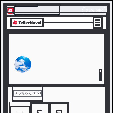
テラーノベル
アプリで開く
アプリでサクサク楽しめる
りっちゃん 3150