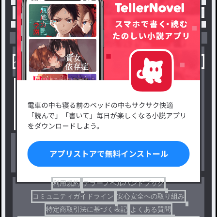
トップ
「りっちゃん 3150」最新作：私を殺して。
小説を探す
ジャンルから探す
新着小説一覧
恋愛・ロマンス
タグ一覧
ロマンスファンタジー
小説コンテスト応募・公募
ファンタジー・異世界・SF
出版・メディアミックス作品
ホラー・ミステリー
BL
ドラマ
コメディ
利用規約
テラーノベルハンドブック
コミュニティガイドライン
安心安全への取り組み
特定商取引法に基づく表記
よくある質問