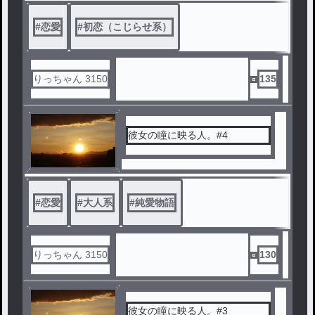
#
恋愛
#
初恋（こじらせ系）
りっちゃん 3150
135
彼女の瞳に映る人。#4
#
恋愛
#
大人系
#
純愛物語
りっちゃん 3150
130
彼女の瞳に映る人。#3