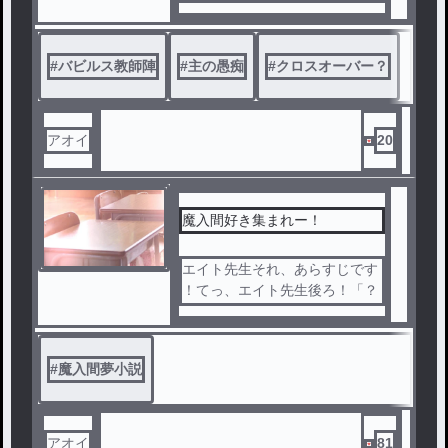
#
バビルス教師陣
#
主の愚痴
#
クロスオーバー？
アオイ
20
魔入間好き集まれー！
エイト先生それ、あらすじです
！てっ、エイト先生後ろ！「？
何……ｱｯダ,ダリ先生」『エイト
先生^^(圧)』???(´・_・`)ｶﾜｲｿｳ
ﾅﾋﾄ…
#
魔入間夢小説
アオイ
81