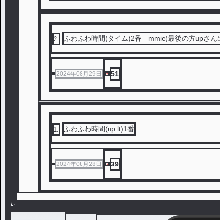
ふわふわ時間(タイム)2番 mmie(最後の方upさん
2
.
51
2024年08月29日
ふわふわ時間(up lt)1番
1
.
39
2024年08月28日