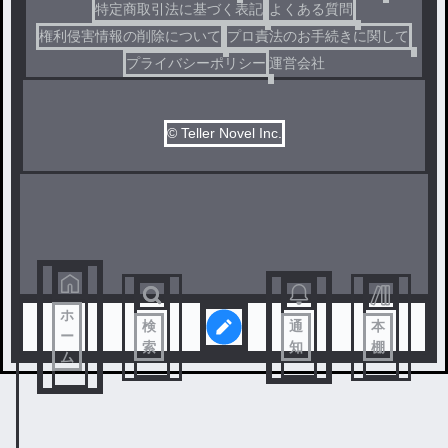
特定商取引法に基づく表記
よくある質問
権利侵害情報の削除について
プロ責法のお手続きに関して
プライバシーポリシー
運営会社
© Teller Novel Inc.
ホ
検
通
本
ー
索
知
棚
ム