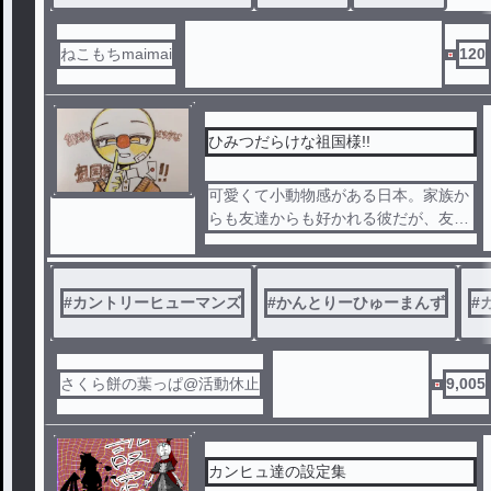
ねこもちmaimai
120
ひみつだらけな祖国様!!
可愛くて小動物感がある日本。家族か
らも友達からも好かれる彼だが、友達
には決して言えない日本家だけの秘密
があるらしく……？
果たして、日本家の秘密とは何なのか
#
カントリーヒューマンズ
#
かんとりーひゅーまんず
#
？
コメディ満載！日本総受け・日本愛さ
れの物語が幕を開けるー！
さくら餅の葉っぱ@活動休止
9,005
カンヒュ達の設定集