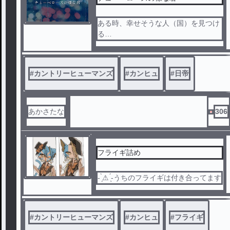
ある時、幸せそうな人（国）を見つけ
る
その時、急に不幸にしたいと思った。
それから日帝は…
#
カントリーヒューマンズ
#
カンヒュ
#
日帝
あかさたな
306
フライギ詰め
- ̗̀⚠︎ ̖́-うちのフライギは付き合ってます
#
カントリーヒューマンズ
#
カンヒュ
#
フライギ