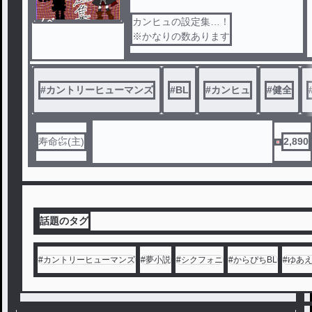
ノベ
カンヒュの設定集…！
ル
※かなりの数あります
#
カントリーヒューマンズ
#
BL
#
カンヒュ
#
健全
寿命㌫(主)
2,890
話題のタグ
#
カントリーヒューマンズ
#
夢小説
#
シクフォニ
#
からぴちBL
#
ゆあ