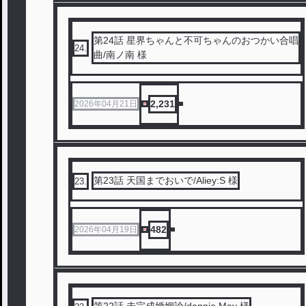
第24話 星界ちゃんと不可ちゃんのおつかい合唱
24
.
曲/南ノ南 様
2,231
2026年04月21日
第23話 天国までおいで/Aliey:S 様
23
.
482
2026年04月19日
第22話 未完成婚姻論/dannie May 様