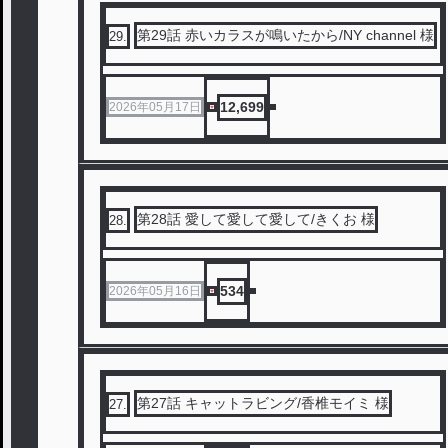
第29話 赤いカラスが鳴いたから/NY channel 様
29
.
12,699
2026年05月17日
第28話 愛して愛して愛して/きくお 様
28
.
534
2026年05月16日
第27話 キャットラビング/香椎モイミ 様
27
.