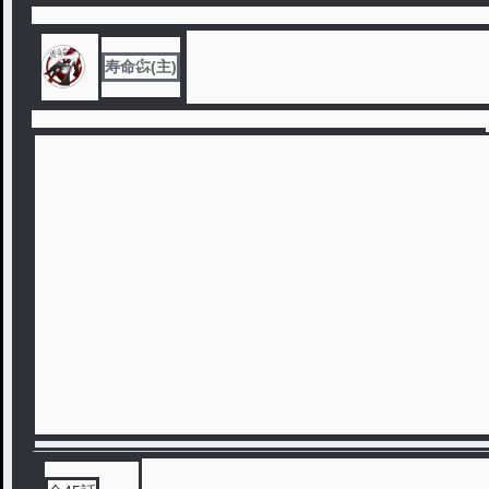
寿命㌫(主)