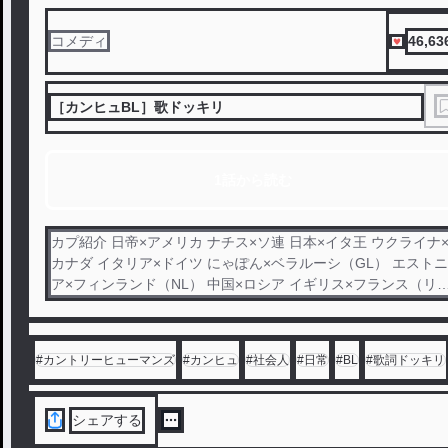
46,63
コメディ
［カンヒュBL］歌ドッキリ
1話から読む
カプ紹介 日帝×アメリカ ナチス×ソ連 日本×イタ王 ウクライナ
カナダ イタリア×ドイツ にゃぽん×ベラルーシ（GL） エストニ
ア×フィンランド（NL） 中国×ロシア イギリス×フランス（リ
バ） 空×海（リバ） 北朝鮮×韓国（リバ） ?帝×?帝（リバ）
（NL） カラオケ、歌詞ドッキリなどなど色々やっていま
す！！！ ※サムネ、アイコンは全て自分で書いています
#
カントリーヒューマンズ
#
カンヒュ
#
社会人
#
日常
#
BL
#
歌詞ドッキリ
シェアする