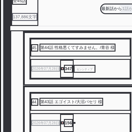
全
45
話
最新話から
1話
137,886
文字
第44話 性格悪くてすみません。/青谷 様
45
.
347
2026年07月28日
センシティブ
第43話 エゴイスト/大沼パセリ 様
44
.
156
2026年07月28日