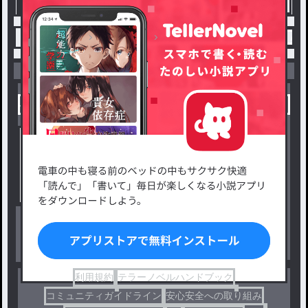
トップ
コメディ
［カンヒュBL］歌ドッキリ / 
小説を探す
ジャンルから探す
新着小説一覧
恋愛・ロマンス
タグ一覧
ロマンスファンタジー
小説コンテスト応募・公募
ファンタジー・異世界・SF
出版・メディアミックス作品
ホラー・ミステリー
BL
ドラマ
コメディ
利用規約
テラーノベルハンドブック
コミュニティガイドライン
安心安全への取り組み