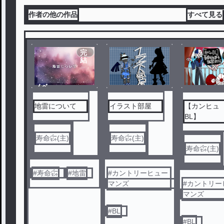
作者の他の作品
すべて見る
完
結
ノベ
ル
地雷について
イラスト部屋
【カンヒュ
BL
青春も勉学
歌させて！
寿命㌫(主)
寿命㌫(主)
寿命㌫(主)
#
寿命㌫
#
地雷
#
カントリーヒュー
マンズ
#
カントリー
マンズ
#
BL
#
BL