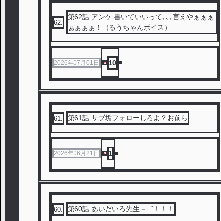
第62話 アンケ 書いていいって､､､言えやぁぁぁ
62
.
ぁぁぁぁ！（るうちゃんボイス）
10
2026年07月01日
第61話 サブ垢フォローしろよ？お前ら
61
.
1
2026年06月21日
第60話 あいだいろ先生－゛！！！
60
.