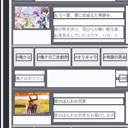
もう一度、君に出会えた奇跡を。
ノベ
桜が咲き誇り、花びらが舞い散る春。
ル
お花見をしていたユウマ、ハカ、ミレ
イ、オッキーの４人は満開の桜の木の
下で桜愛と初めて出会ったあの日のこ
とを思い出していた。リンネ、エアと
#
俺クロ
#
俺クロ二次創作
#
オリキャラ
#
奇跡の再会
の戦闘で桜愛という大切な仲間を失っ
たことで自責の念に襲われ続ける日々
。しかし、ユウマ達は思わぬところで
桜愛と再会することになる。しかし、
俺クロ大ファン
100
本人はその記憶が無いようで...処女作“
あなたに出会えた奇跡”のその後を紡
ぐもう一つの奇跡の物語。
皆のほんわか日常
皆のほんわか日常をお届けします