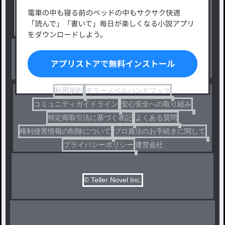
タグ一覧
ロマンスファンタジー
小説コンテスト応募・公募
ファンタジー・異世界・SF
出版・メディアミックス作品
ホラー・ミステリー
BL
ドラマ
コメディ
利用規約
テラーノベルハンドブック
コミュニティガイドライン
安心安全への取り組み
特定商取引法に基づく表記
よくある質問
権利侵害情報の削除について
プロ責法のお手続きに関して
プライバシーポリシー
運営会社
© Teller Novel Inc.