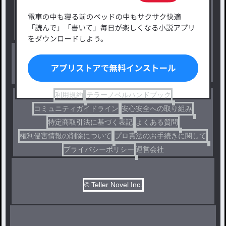
タグ一覧
ロマンスファンタジー
小説コンテスト応募・公募
ファンタジー・異世界・SF
出版・メディアミックス作品
ホラー・ミステリー
BL
ドラマ
コメディ
利用規約
テラーノベルハンドブック
コミュニティガイドライン
安心安全への取り組み
特定商取引法に基づく表記
よくある質問
権利侵害情報の削除について
プロ責法のお手続きに関して
プライバシーポリシー
運営会社
© Teller Novel Inc.