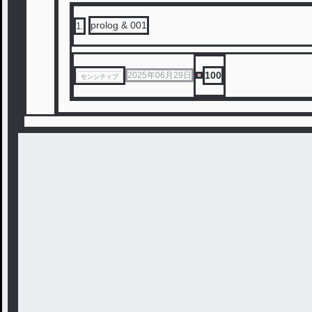
prolog & 001
1
.
100
2025年06月29日
センシティブ