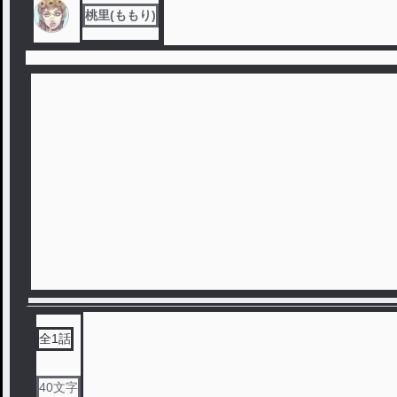
桃里(ももり)
全
1
話
40
文字