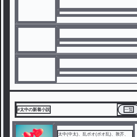
#太中の新着小説
一覧
太中(中太)、乱ポオ(ポオ乱)、敦芥、