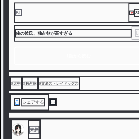
3
BL
俺の彼氏、独占欲が高すぎる
1話から読む
#
太中
#
独占欲
#
文豪ストレイドッグス
シェアする
来夢