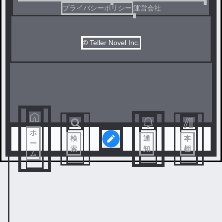
プライバシーポリシー
運営会社
© Teller Novel Inc.
ホ
検
通
本
ー
索
知
棚
ム