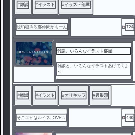
#
雑談
#
イラスト
#
イラスト部屋
琥珀糖＠吹部仲間かもーん
724
雑談、いろんなイラスト部屋
雑談と、いろんなイラストあげてくよ
〜
#
雑談
#
イラスト
#
オリキャラ
#
異形頭
そこエビ@ルイスLOVE♡
440