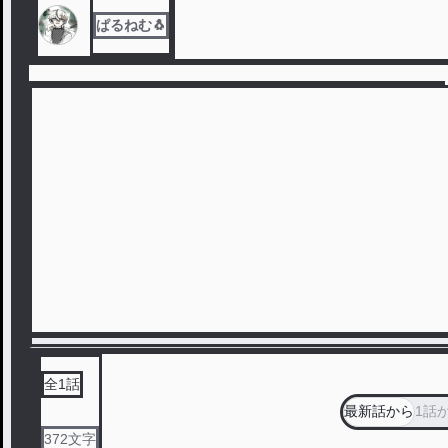
ぱるねむ🐧
全
1
話
最新話から
1話
372
文字