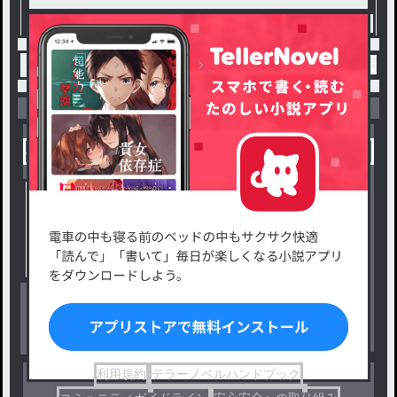
トップ
イラスト
絵のモチベ上げたい人へ / ぱる
小説を探す
ジャンルから探す
新着小説一覧
恋愛・ロマンス
タグ一覧
ロマンスファンタジー
小説コンテスト応募・公募
ファンタジー・異世界・SF
出版・メディアミックス作品
ホラー・ミステリー
BL
ドラマ
コメディ
利用規約
テラーノベルハンドブック