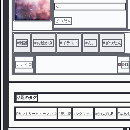
ん。
ざつだん
#
雑談
#
お絵かき
#
イラスト
#
ん。
#
ざつだん
ナナイロ
341
話題のタグ
#
カントリーヒューマンズ
#
夢小説
#
シクフォニ
#
からぴちBL
#
ゆあ