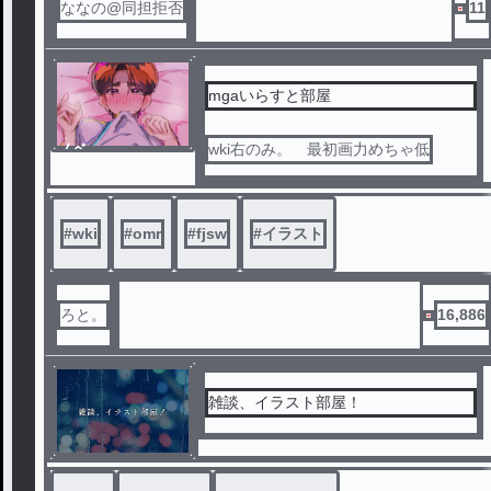
ななの@同担拒否
11
mgaいらすと部屋
ノベ
wki右のみ。 最初画力めちゃ低
ル
#
wki
#
omr
#
fjsw
#
イラスト
ろと。
16,886
雑談、イラスト部屋！