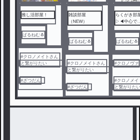
推し活部屋！
雑談部屋
らくがき部
（NEW）
▷◀中心で
す！！
ぱるねむ🐧
ぱるねむ🐧
ぱるねむ🐧
#
クロノメイトさん
と繋がりたい
#
クロノメイトさん
#
クロノヴァ
と繋がりたい
#
ざつだん
#
クロノメイ
#
ざつだん
と繋がりた