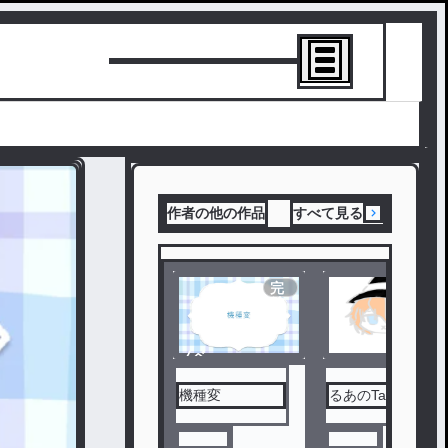
トーリーを書
作者の他の作品
すべて見る
完
結
ノベ
ル
機種変
るあのTalk