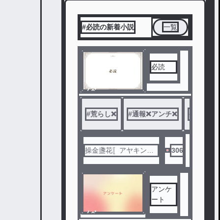
#必読の新着小説
一覧
必読
ノベ
ル
#
荒らし❌️
#
通報❌アンチ❌
#
必読
操金盞花〚アヤキンカ
306
ソウ〛
アンケ
ート
ノベ