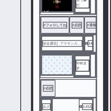
だ
ノベ
ル
#
フォロしてね
#
必読
#
通報❌アンチ
操金盞花〚アヤキンカソ
14
ウ〛
やめま
す
#
必読
あさ
1,011