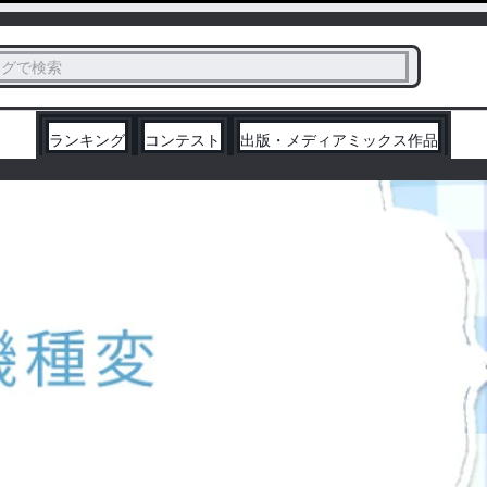
ス
タグで検索
く
ランキング
コンテスト
出版・メディアミックス作品