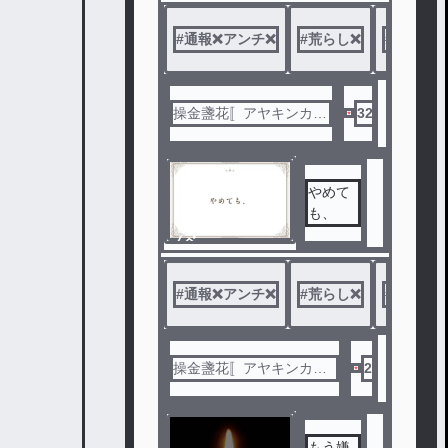
ル
#
通報❌アンチ❌
#
荒らし❌️
#
必読
操金盞花〚アヤキンカソ
32
ウ〛
やめて
も、
ノベ
ル
#
通報❌アンチ❌
#
荒らし❌️
#
必読
操金盞花〚アヤキンカソ
2
ウ〛
もう嫌