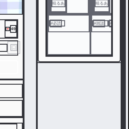
暁るあ
暁るあ
#
必読
#
雑談
#
週1
49