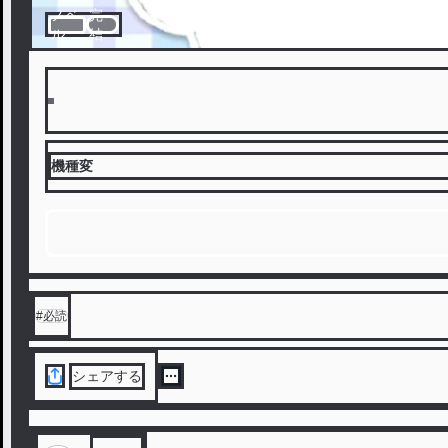
ノベ
完
ル
結
機種変
#
必読
シェアする