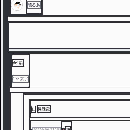
暁るあ
全
1
話
173
文字
機種変
1
.
49
2025年06月19日