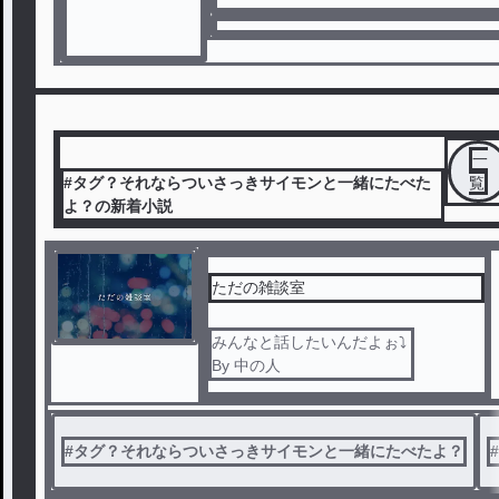
一
#タグ？それならついさっきサイモンと一緒にたべた
覧
よ？の新着小説
ただの雑談室
みんなと話したいんだよぉ⤵︎ ︎
By 中の人
#
タグ？それならついさっきサイモンと一緒にたべたよ？
#