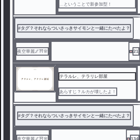
…ということで新参加型！
#
タグ？それならついさっきサイモンと一緒にたべたよ？
夜空華麗🌌⛩️🌸
21
テラルレ、テラリレ部屋
あらすじ？ルカが壊したよ！
#
タグ？それならついさっきサイモンと一緒にたべたよ？
夜空華麗🌌⛩️🌸
134