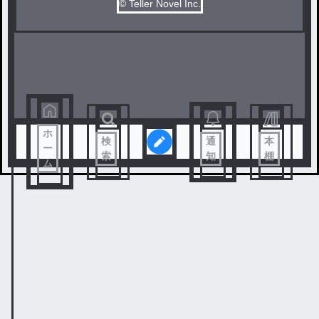
© Teller Novel Inc.
ホ
検
通
本
ー
索
知
棚
ム