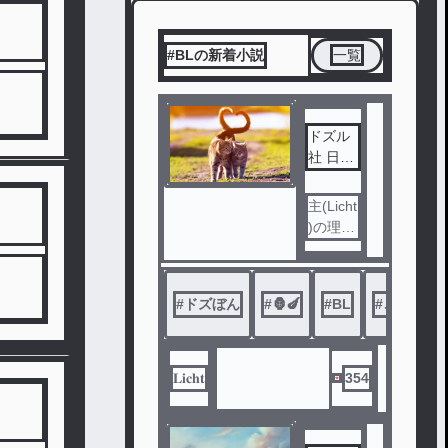
#BLの新着小説
一覧
ドズル
社 日常
系物語
主(Licht
)の理想
を描い
たドズ
ル社日
#
ドズぼん
#
🦍🍆
#
BL
#
ご本人様
常系物
語
この物
𝐋𝐢𝐜𝐡𝐭
354
語は主(
Licht)の
理想を