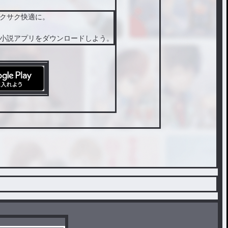
をお願
クサク快適に。
いしま
す
小説アプリをダウンロードしよう。
(*･ω･)*
_ _)