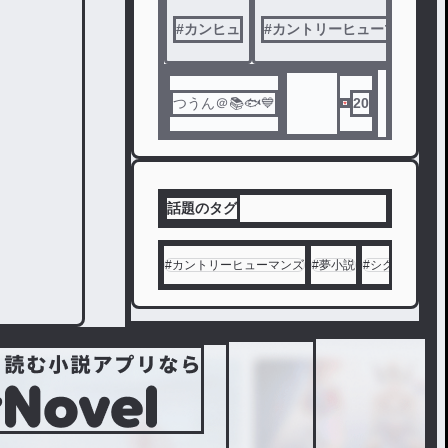
考えた
とらな
日常系
#
カンヒュ
#
カントリーヒューマンズ
いでく
物語
ださい
BL要素
つうん＠📚🐟💙
20
有り
キャラ
ぶれ有
り
なんで
話題のタグ
も許せ
るよ
という
#
カントリーヒューマンズ
#
夢小説
#
シクフォニ
#
方は是
非、読
んでみ
てくだ
さい
苦手な
方はス
キップ