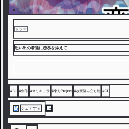
ドラマ
思い出の者達に恋慕を添えて
#
BL
#
創作
#
オリキャラ
#
東方Project
#
改変済み立ち絵
#
GL
シェアする