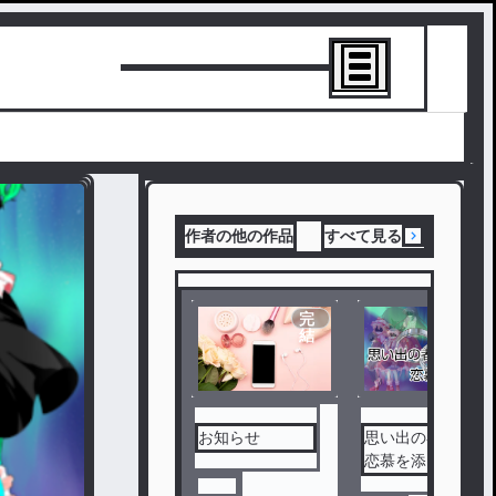
トーリーを書
作者の他の作品
すべて見る
完
結
お知らせ
思い出の者達に
恋慕を添えて