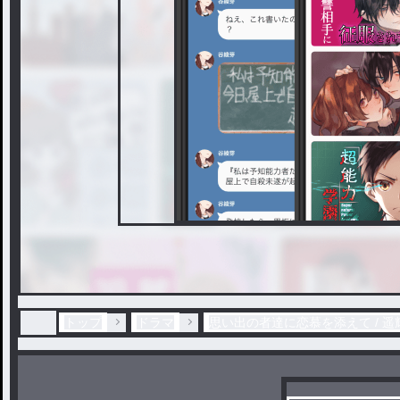
トップ
ドラマ
思い出の者達に恋慕を添えて / 