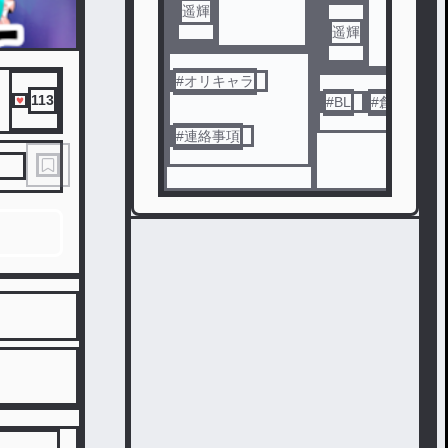
遥輝
遥輝
#
オリキャラ
113
#
BL
#
創作
#
連絡事項