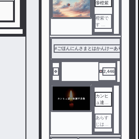
🔞橙紫
詰め込
んだ
完全オ
橙紫で
リジナ
す
ルスト
攻 橙 受
ーリー
紫
になり
#
ごほんにんさまとはかんけーありません
ます
いいね
が溜ま
主の理
りしだ
想、そ
い投稿
🍀
2,446
の1 ド
します
ズル社
メンバ
ー+猫お
カンヒ
じの6人
ュ達の
でのル
体調不
ームシ
良集
あらす
ェアと
じは私
いうの
の布団
を軸に
なので