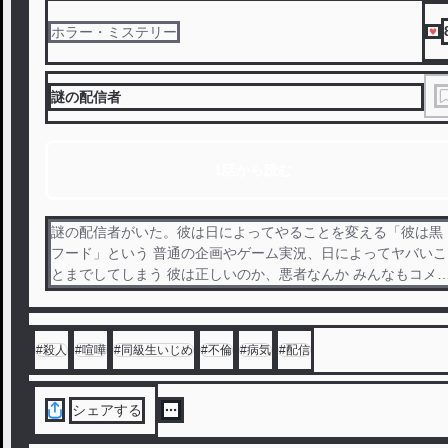
ホラー・ミステリー
謎の配信者
1話から読む
謎の配信者がいた。彼は日によってやることを変える「彼は黒
フード」という 普通の企画やゲーム実況、日によってヤバいこ
とまでしてしまう 彼は正しいのか、悪者なんか みんなもコメ
トして教えて
#
殺人
#
喧嘩
#
同級生いじめ
#
不倫
#
病気
#
配信
シェアする