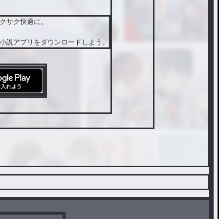
クサク快適に。
小説アプリをダウンロードしよう。