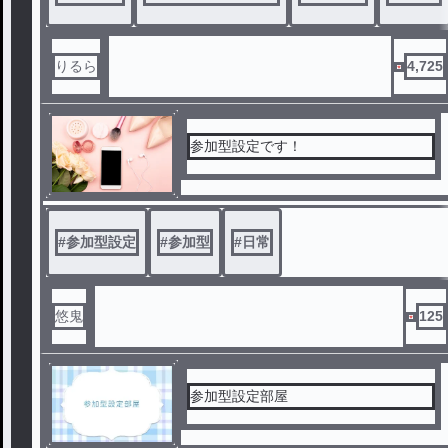
りるら
4,725
参加型設定です！
#
参加型設定
#
参加型
#
日常
悠鬼
125
参加型設定部屋