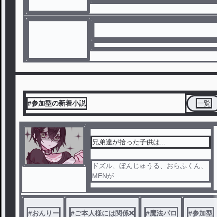
#参加型の新着小説
一覧
兄弟達が拾った子供は...
ドズル、ぼんじゅうる、おらふくん、
MENが
道で倒れている子供を見つけた...
途中から参加型になるかも...？
#
おんりー
#
ご本人様には関係❌
#
魔法パロ
#
参加型