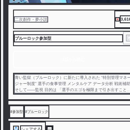
3,61
二次創作・夢小説
ブルーロック参加型
1話から読む
青い監獄（ブルーロック）に新たに導入された “特別管理マネ
ジャー制度” 選手の食事管理 メンタルケア データ分析 戦術補
そして――監視 目的は 「選手のエゴを極限まで引き出すこと
選手を導くのか 壊すのか利用するのか それは、あなた次第 “絵
心甚八直属の監視役（スパイ）” として送り込まれた者もいる
誰が味方で誰が敵なのか この青い監獄で最後に笑うのは誰？ #
#
参加型
#
ブルーロック
参加型(参加〆切オーバー)
シェアする