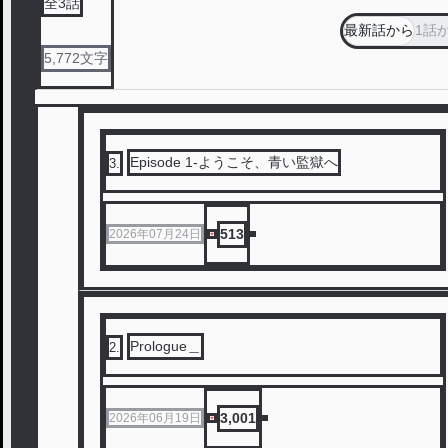
全
3
話
最新話から
1話
5,772
文字
Episode 1-ようこそ、青い監獄へ
3
.
513
2026年07月24日
Prologue＿
2
.
3,001
2026年06月19日