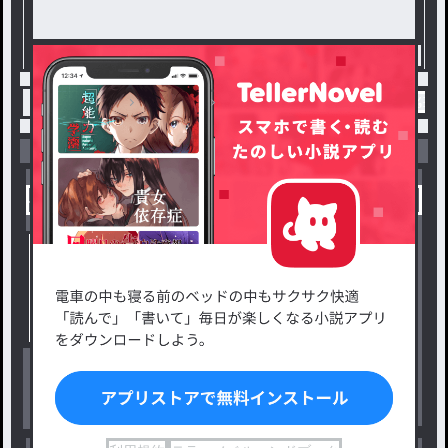
トップ
参加型
ブルーロック参加型 / みるく໒꒱ෆ
小説を探す
ジャンルから探す
新着小説一覧
恋愛・ロマンス
タグ一覧
ロマンスファンタジー
小説コンテスト応募・公募
ファンタジー・異世界・SF
出版・メディアミックス作品
ホラー・ミステリー
BL
ドラマ
コメディ