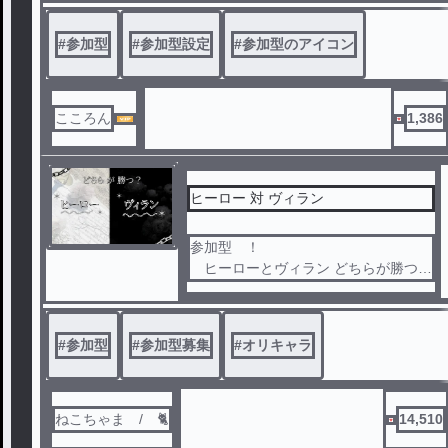
#
参加型
#
参加型設定
#
参加型のアイコン
こころん
1,386
ヒーロー 対 ヴィラン
参加型 ！
ヒーローとヴィラン どちらが勝つか
…
#
参加型
#
参加型募集
#
オリキャラ
ねこちゃま / 🐈
14,510