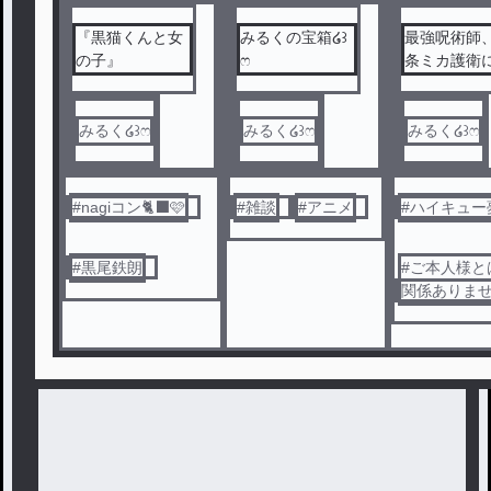
『黒猫くんと女
みるくの宝箱໒꒱
最強呪術師
の子』
ෆ
条ミカ護衛
きます
みるく໒꒱ෆ
みるく໒꒱ෆ
みるく໒꒱ෆ
#
nagiコン🐈‍⬛🩷
#
雑談
#
アニメ
#
ハイキュー
#
黒尾鉄朗
#
ご本人様と
関係ありま