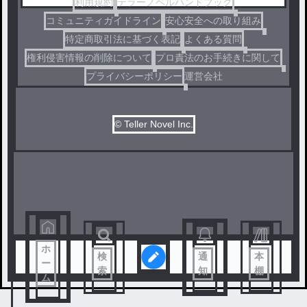
利用規約
テラーノベルハンドブック
コミュニティガイドライン
安心安全への取り組み
特定商取引法に基づく表記
よくある質問
権利侵害情報の削除について
プロ責法のお手続きに関して
プライバシーポリシー
運営会社
© Teller Novel Inc.
ホ
検
通
本
ー
索
知
棚
ム