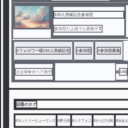
100人突破記念参加型
参加型だよ誰でも募集中❣
#
フォロワー様100人突破記念
#
参加型
#
参加型募集
まほ🤪💎＠ペア画中
146
話題のタグ
#
カントリーヒューマンズ
#
夢小説
#
シクフォニ
#
からぴちBL
#
ゆあ