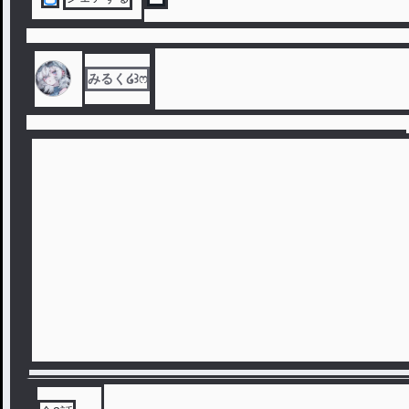
みるく໒꒱ෆ