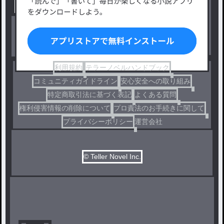
出版・メディアミックス作品
ホラー・ミステリー
BL
ドラマ
コメディ
利用規約
テラーノベルハンドブック
コミュニティガイドライン
安心安全への取り組み
特定商取引法に基づく表記
よくある質問
権利侵害情報の削除について
プロ責法のお手続きに関して
プライバシーポリシー
運営会社
© Teller Novel Inc.