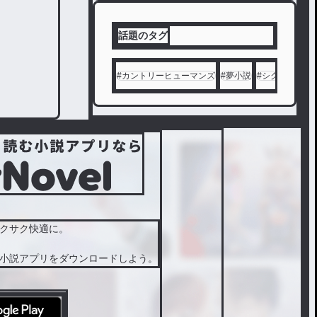
未成
年の筆
話題のタグ
者の主
張。
生きる
#
カントリーヒューマンズ
#
夢小説
#
シクフォニ
#
のがつ
らい人
へ届け
この思
い＿。
クサク快適に。
小説アプリをダウンロードしよう。