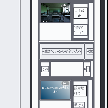
完
結
１４歳
未成
年の主
ノベ
張。
ル
”普通”
”世間”
って何
だと思
います
#
生きているのが辛い人へ
#
意味がわか
か？そ
こそこ
勉強が
できて
うみ
1
、運動
ができ
て、友
完
結
誰か助
達付き
けてお
合いが
願いリ
できる
アルの
…それ
助けて