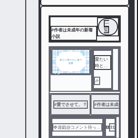
一
#作者は未成年の新着
覧
小説
愛たい
時とか
に使う
ノベ
部屋
ル
🎉
#
愛でさせて、？
#
作者は未成年
🍓遊戯@コメント待って
31
るぞい