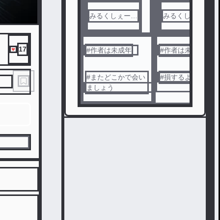
みるくしぇーく
みるくしぇーく
🍼🍓🍫
🍼🍓🍫
17
#
作者は未成年
#
作者は未成年
#
またどこかで会い
#
損するよ？
ましょう