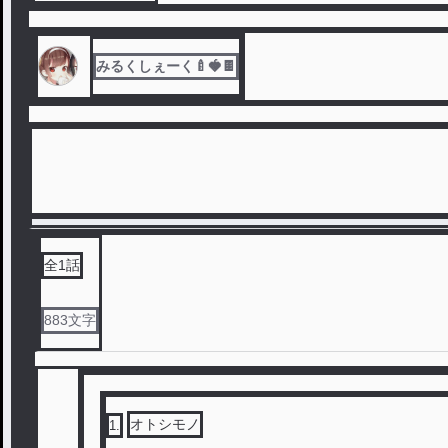
みるくしぇーく🍼🍓🍫
全
1
話
883
文字
オトシモノ
1
.