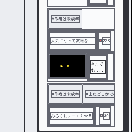
方で
が”普通”
ですか
？
#
作者は未成年
そんな
固定概
念を塗
り替え
人気になって友達を作
223
てほし
りたい
い、生
きにく
い日本
今まで
の社会
ありが
への訴
とう
え、今
苦しん
で助け
#
作者は未成年
#
またどこかで会いまし
を求め
ている
未成年
みるくしぇーく🍼🍓🍫
30
へ送る
、
１４歳