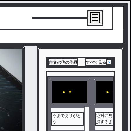
トーリーを書
作者の他の作品
すべて見る
今までありがと
絶対に見ないと
う
損するよ