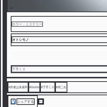
ホラー・ミステリー
オトシモノ
下手くそ
#
作者は未成年
#
momo
#
下手くそ
#
何これ
シェアする