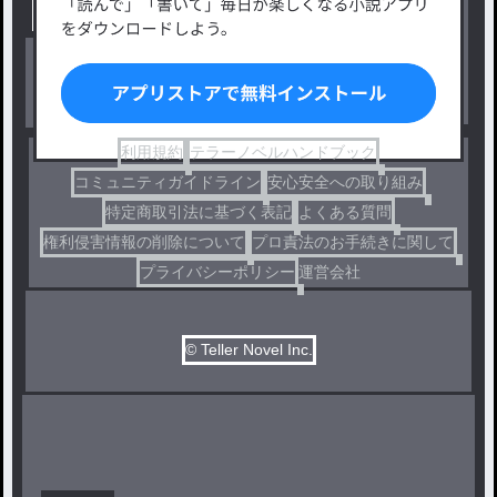
出版・メディアミックス作品
ホラー・ミステリー
BL
ドラマ
コメディ
利用規約
テラーノベルハンドブック
コミュニティガイドライン
安心安全への取り組み
特定商取引法に基づく表記
よくある質問
権利侵害情報の削除について
プロ責法のお手続きに関して
プライバシーポリシー
運営会社
© Teller Novel Inc.