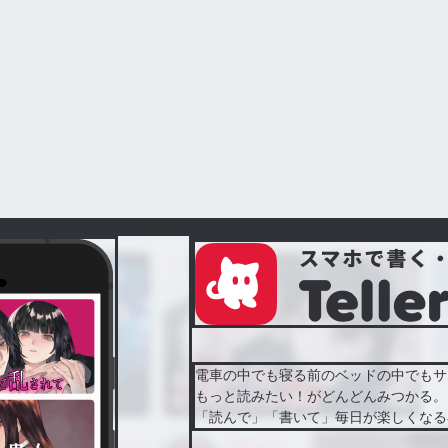
電車の中でも寝る前のベッドの中でもサ
もっと読みたい！がどんどんみつかる。
「読んで」「書いて」毎日が楽しくなる