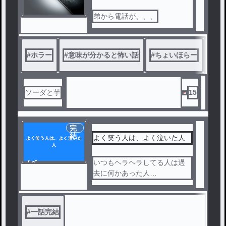
弟から電話が、、、
#
ホラー
#
意味が分かると怖い話
#
ちょいほらー
#
ミ
ソーダと芋
15
完
結
よく笑う人は、よく泣いた人
ノベ
いつもヘラヘラしてる人は過
ル
去に何かあった人
よく笑う人はよく泣いた人
#
一話完結
よく大丈夫と言う人は無理を