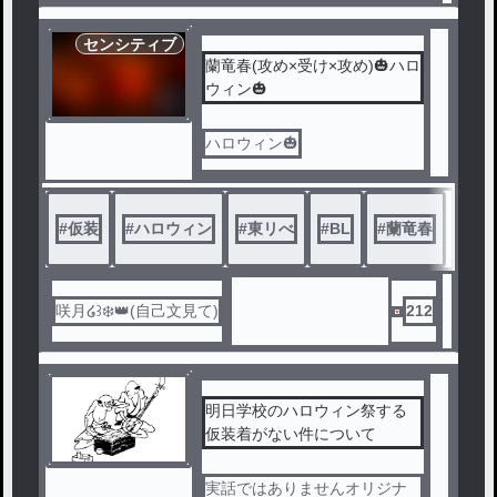
センシティブ
蘭竜春(攻め×受け×攻め)🎃ハロ
ウィン🎃
ハロウィン🎃
#
仮装
#
ハロウィン
#
東リべ
#
BL
#
蘭竜春
咲月໒꒱❄️👑(自己文見て)
212
明日学校のハロウィン祭する
仮装着がない件について
実話ではありませんオリジナ