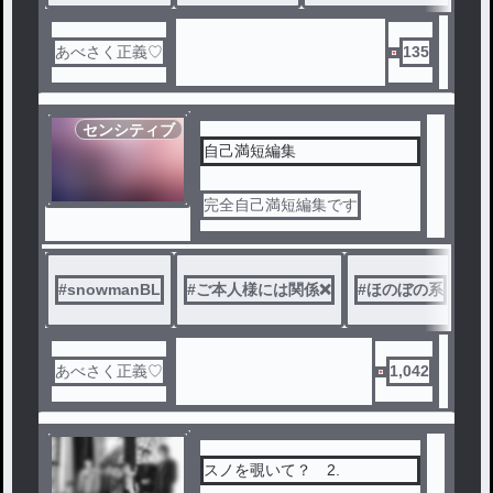
あべさく正義♡
135
センシティブ
自己満短編集
完全自己満短編集です
#
snowmanBL
#
ご本人様には関係❌
#
ほのぼの系
#
B
あべさく正義♡
1,042
スノを覗いて？ 2.