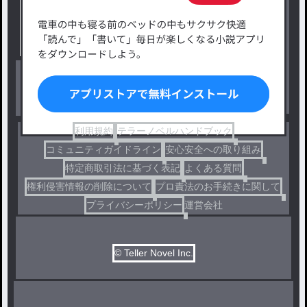
タグ一覧
ロマンスファンタジー
小説コンテスト応募・公募
ファンタジー・異世界・SF
出版・メディアミックス作品
ホラー・ミステリー
BL
ドラマ
コメディ
利用規約
テラーノベルハンドブック
コミュニティガイドライン
安心安全への取り組み
特定商取引法に基づく表記
よくある質問
権利侵害情報の削除について
プロ責法のお手続きに関して
プライバシーポリシー
運営会社
© Teller Novel Inc.