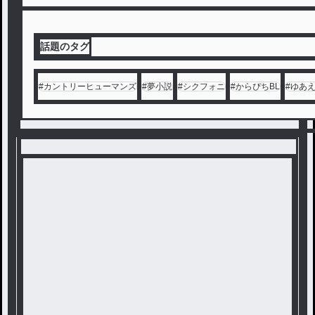
話題のタグ
#
カントリーヒューマンズ
#
夢小説
#
シクフォニ
#
からぴちBL
#
ゆあ