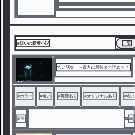
#短いの新着小説
一覧
怖い話集 〜貴方は最後まで読める？
ノベ
ル
#
ホラー
#
短い
#
実話あり
#
オリジナルあり
#
怖い
蜜星
58