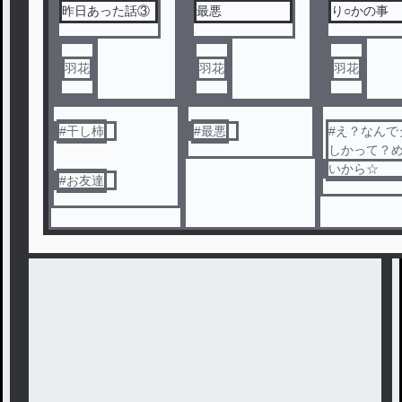
昨日あった話③
最悪
り○かの事
羽花
羽花
羽花
#
干し柿
#
最悪
#
え？なんで
しかって？
いから☆
#
お友達