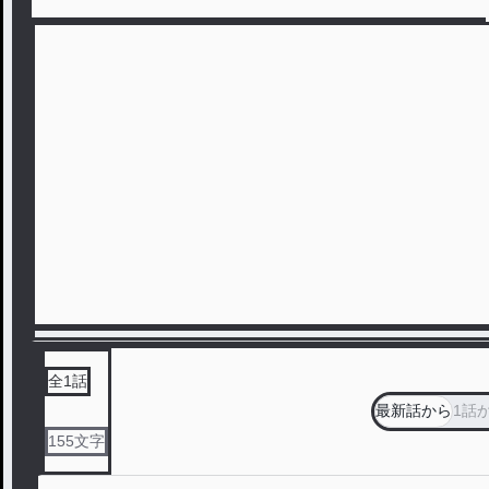
全
1
話
最新話から
1話
155
文字