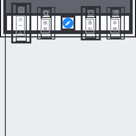
ホ
検
通
本
ー
索
知
棚
ム