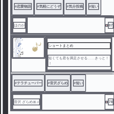
#
恋愛物語
#
気軽にどうぞ
#
気分投稿
#
短い
ほのか
87
ショートまとめ
短くても君を満足させる……きっと！
！
#
テラチューバー
#
音沢ざらめ
#
短い
音沢 ざらめ🎀♫
78