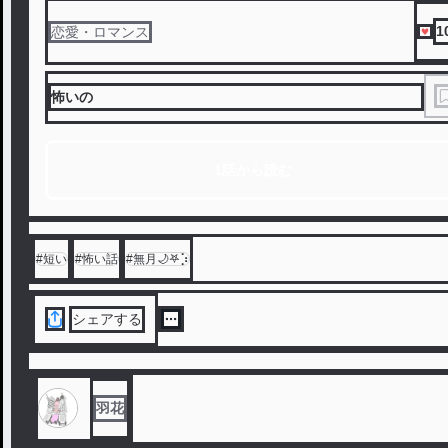
1
恋愛・ロマンス
怖いの
1話から読む
#
短い
#
怖い話
#
無月🌙‎𖤐⡱
シェアする
羽花