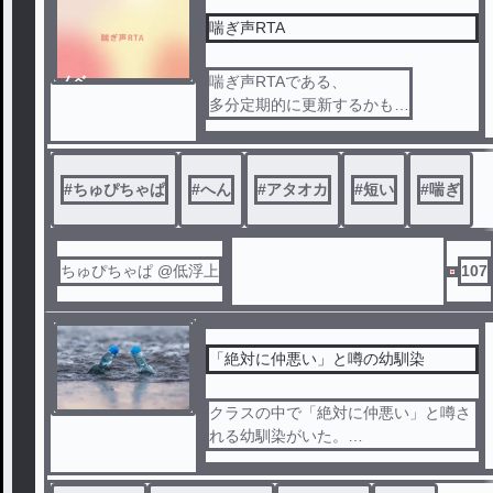
喘ぎ声RTA
ノベ
喘ぎ声RTAである、
ル
多分定期的に更新するかも。
一年に一度は更新する。
#
ちゅぴちゃぱ
#
へん
#
アタオカ
#
短い
#
喘ぎ
ちゅぴちゃぱ @低浮上
107
「絶対に仲悪い」と噂の幼馴染
クラスの中で「絶対に仲悪い」と噂さ
れる幼馴染がいた。
しかし、実は……？