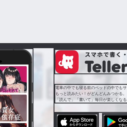
電車の中でも寝る前のベッドの中でもサ
もっと読みたい！がどんどんみつかる。
「読んで」「書いて」毎日が楽しくなる