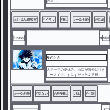
ル
談室」。
人間関係、家族、劣等感、怒り、孤独
――誰にも言えない悩みを抱えた生徒
たちが、今日も遥のもとを訪れる。
#
お悩み相談室
#
ドラマ
#
BL
#
一次創作
#
短編
優しい慰めも、簡単な答えもない。
それでも遥は、相手の言葉を聞き、本
ruruha
450
音の奥にあるものを静かに見つめてい
く。
自分自身も答えの見えない苦しさを抱
える遥と、生徒たちが紡ぐ放課後の対
夏のとき
話集。
答えのない悩みに、一緒に向き合う物
ノベ
大学一年の夏休み。両親が海外に行き
語。
ル
、一人で過ごすはずだったある日、部
屋に少年が現れた。
言葉を発さず、言うことも聞かない。
語。
なのに自分によくなついている少年は
#
一次創作
#
切ない
#
創作BL
#
BL
#
小説
、まるで猫のようだった。
猫を飼っているような、穏やかで幸せ
な日々。