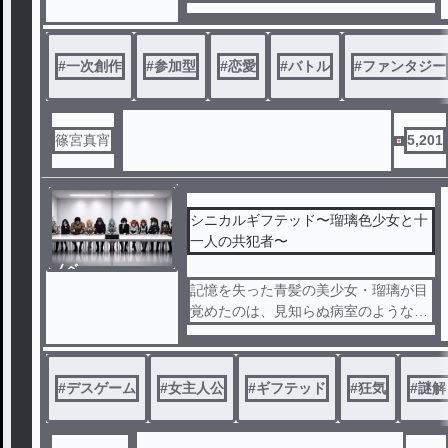
ております。
・NL、BL、GL何でも含みます。
・鬱展開や不穏展開があります。
#
一次創作
#
参加型
#
恋愛
#
バトル
#
ファンタジー
◇ ◇ ◇
【あらすじ】
篠宮真宵
5,201
ある時、とある天使は願った。
「いつか、もっともっと綺麗な花が見
られますように」と。
戦士達は戦い抜く。綺麗な花を、この
シニカルギフテッド〜瑠璃色少女と十
世界を──“悪”から守るために。
一人の共犯者〜
ノベ
◇ ◇ ◇
ル
記憶を失った青髪の美少女・瑠璃が目
覚めたのは、見知らぬ病室のような空
【作・サムネイル制作】
間だった。
篠宮真宵
窓はない。出口のような扉もない。
集められていたのは、年齢も職業もま
#
デスゲーム
#
女主人公
#
ギフテッド
#
狂気
#
謎解
るでバラバラの十二人。
メイド、闇医者、警察官、地下アイド
ル、ギャンブラー、果ては巫女にボク