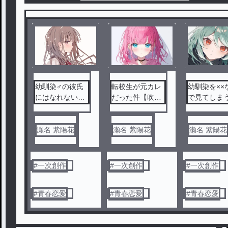
幼馴染♂の彼氏
転校生が元カレ
幼馴染を××
にはなれない？
だった件【吹奏
で見てしま
(※いや、なれ
楽部】
る！)
瀬名 紫陽花
瀬名 紫陽花
瀬名 紫陽花
#
一次創作
#
一次創作
#
一次創作
#
青春恋愛
#
青春恋愛
#
青春恋愛