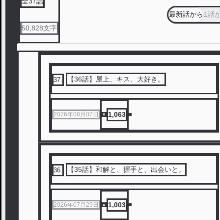
全
37
話
最新話から
1話
50,828
文字
【36話】屋上、キス、大好き。
37
.
1,063
2026年08月07日
【35話】和解と、握手と、出会いと。
36
.
1,003
2026年07月29日