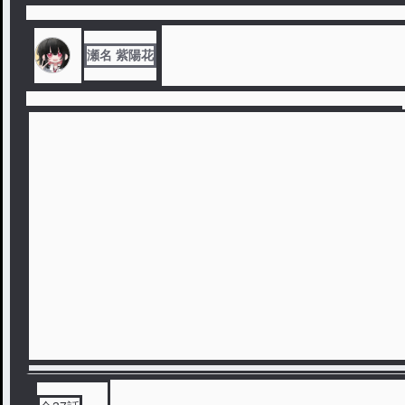
瀬名 紫陽花