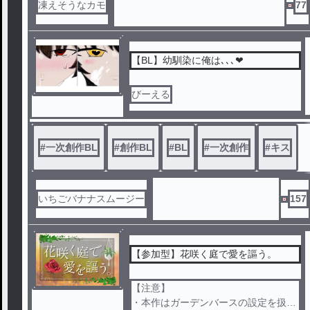
ーその中で、周りには『死』が溢れ始
凍えそうなカモ
77
める。
言葉を喋らない赤目の少年と過ごした
、あの酷く甘くて、歪な夏の思い出。
【BL】幼馴染に俺は､､､❤︎
びーえる
#
一次創作BL
#
創作BL
#
BL
#
一次創作
#
キス
いちごバナナスムージー
157
【参加型】花咲く庭で愛を謳う。
【注意】
・本作はガーデンバースの設定を扱っ