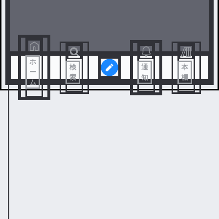
ホ
検
通
本
ー
索
知
棚
ム