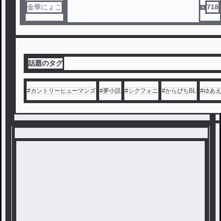
サーまで。
金華にょこ
718
"歪み"を抱えた私たちは、命を懸けた"
デスゲーム"へと巻き込まれていく。
信頼と裏切り。恐怖と狂気。
十二人の運命を賭けた、最悪の遊戯が
幕を開ける。
話題のタグ
#
カントリーヒューマンズ
#
夢小説
#
シクフォニ
#
からぴちBL
#
ゆあ