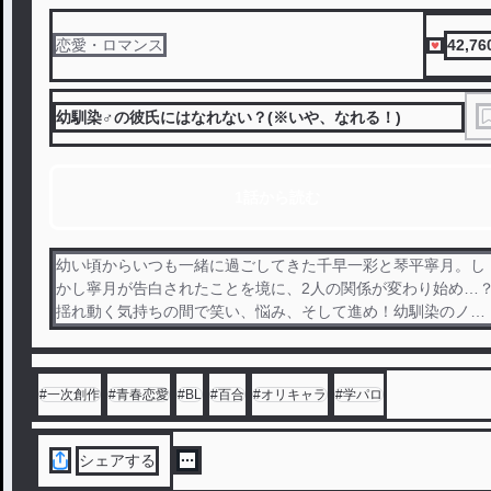
42,76
恋愛・ロマンス
幼馴染♂の彼氏にはなれない？(※いや、なれる！)
1話から読む
幼い頃からいつも一緒に過ごしてきた千早一彩と琴平寧月。し
かし寧月が告白されたことを境に、2人の関係が変わり始め…
揺れ動く気持ちの間で笑い、悩み、そして進め！幼馴染のノン
ストップ青春群像劇。 ・オリキャラ注意 ・実際の組織や団体に
は関係なし ・「〇〇に似てる」等のコメントはお控えください
・空凪 せつな様との合作 連載開始日：2026/03/26 ◆週2(火、
#
一次創作
#
青春恋愛
#
BL
#
百合
#
オリキャラ
#
学パロ
金)投稿中
シェアする