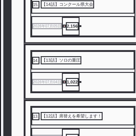
【14話】コンクール県大会
15
.
2,156
2026年07月05日
【13話】ソロの重圧
14
.
1,022
2026年07月04日
【12話】席替えを希望します！
13
.