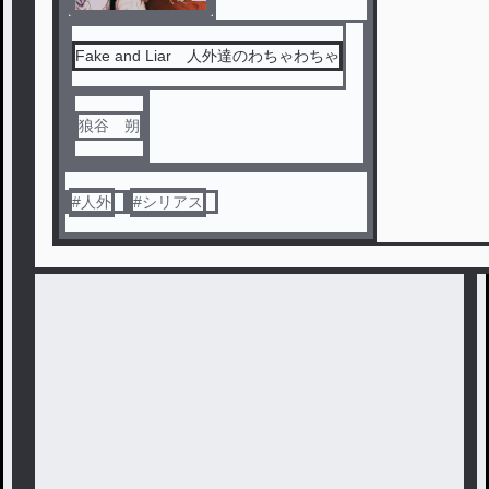
Fake and Liar 人外達のわちゃわちゃ
狼谷 朔
#
人外
#
シリアス