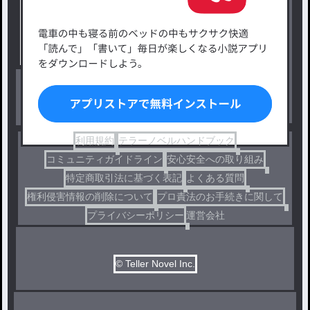
タグ一覧
ロマンスファンタジー
小説コンテスト応募・公募
ファンタジー・異世界・SF
出版・メディアミックス作品
ホラー・ミステリー
BL
ドラマ
コメディ
利用規約
テラーノベルハンドブック
コミュニティガイドライン
安心安全への取り組み
特定商取引法に基づく表記
よくある質問
権利侵害情報の削除について
プロ責法のお手続きに関して
プライバシーポリシー
運営会社
© Teller Novel Inc.