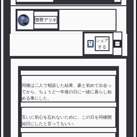
#
大人ロマンス
#
大人の恋愛
#
切ない
#
ハッピーエンド
#
純愛
#
TL
管野アリオ
シェア
する
同棲は二人で相談した結果、豪と初めて出会っ
てから、ちょうど一年後の日に一緒に暮らし始
める事にした。
互いに初心を忘れないために、この日を同棲開
始日にしたと言ってもいい。