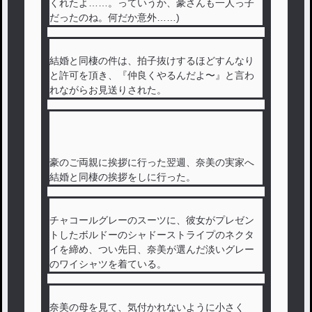
くれたよ……。っていうか、豪さんも一人っ子
だったのね。何だか意外……)
結婚と同棲の件は、拍子抜けするほどすんなり
と許可を頂き、『仲良くやるんだよ〜』と言わ
れながらお見送りされた。
豪のご両親に挨拶に行った翌週、奈美の実家へ
結婚と同棲の挨拶をしに行った。
チャコールグレーのスーツに、彼女がプレゼン
トしたボルドーのシャドーストライプのネクタ
イを締め、つい先日、奈美が選んだ淡いグレー
のワイシャツを着ている。
奈美の母を見て、気付かれないように小さく