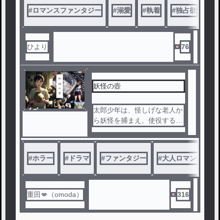
役令嬢ソフィア（処刑確定）
#
ロマンスファンタジー
背徳に染まった関係が、八年
#
溺愛
#
執着
#
独占欲
#
異
に転生していた！
の時を超えて、再び幕を開け
る。
結婚式当日、皇太子は私に冷
たく言い放った。「勘違いす
ひより
76
るな。世継ぎを作る以外、お
前と関わるつもりはない」
村下 由恵(むらした ゆえ)
30歳。アパレルブランド『H
上等じゃないの。 前世の夫
妖怪の壺
earty Beauty(ハーティ ビュ
と同じセリフを吐くなら、二
ーティ)』ショップスタッフ
度とそんな口がきけないよう
ノベ
太郎少年は、怪しげな老人か
にわからせてあげる。
ル
ら妖怪を捕まえ、使役するこ
橋本 夏樹(はしもと なつ
そう決意して臨んだ初夜。
とのできる壺をもらった。彼
き)
冷徹だと思っていた皇太子は
は、その力を使って次々と事
34歳。チヨダ自動車学校 教
、実はまさかの未経験で……
件を起こし始めた。
習指導員
#
ホラー
#
ドラマ
！？
#
ファンタジー
#
大人ロマンス
#
「そ、ソフィア……もう無理
だ、おかしくなる……っ！」
重田💋（omoda）
316
他サイトで開催中の、大人の
短編小説フェア応募作品。テ
昼はツンツンしているのに、
ーマ『一夜だけの物語』。
夜になると泣きそうな顔で求