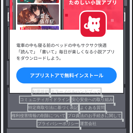
小説を探す
ジャンルから探す
新着小説一覧
恋愛・ロマンス
タグ一覧
ロマンスファンタジー
小説コンテスト応募・公募
ファンタジー・異世界・SF
出版・メディアミックス作品
ホラー・ミステリー
BL
ドラマ
コメディ
利用規約
テラーノベルハンドブック
コミュニティガイドライン
安心安全への取り組み
特定商取引法に基づく表記
よくある質問
権利侵害情報の削除について
プロ責法のお手続きに関して
プライバシーポリシー
運営会社