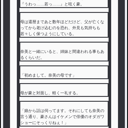
『うわっ……若っ……』と呟く豪。
母は還暦まであと数年ほどだけど、父が亡くな
ってから老け込むのを恐れ、外見も気持ちも
若々しく保つようにしている。
奈美と一緒にいると、姉妹と間違われる事もあ
るくらいだ。
「初めまして。奈美の母です」
母が豪と対面し、軽く一礼する。
「娘から話は伺ってます。それにしても奈美の
言う通り、豪さんはイケメンで俳優のオダガワ
ショーにそっくりねぇ！」