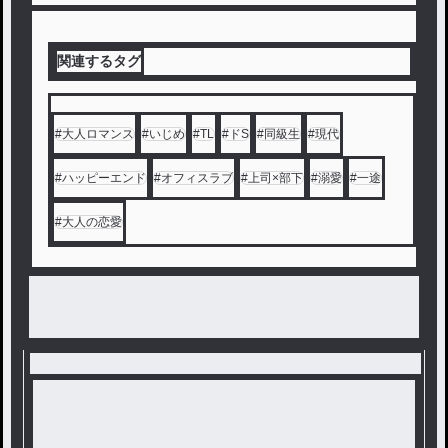
テーマに沿って初の不倫モノ
めてくる旦那様（チョロ可愛
に挑戦。
い）。
関連するタグ
私はそんな彼を「逃走資金源
兼 夜だけのパートナー」と
※注意事項※
割り切り、城からの脱出計画
#
大人ロマンス
#
いじめ
#
TL
#
ドS
#
同級生
#
現代
を着々と進め始めるのだが―
※初の不倫モノです。
―
#
ハッピーエンド
#
オフィスラブ
#
上司×部下
#
溺愛
#
一途
ヒロイン、ヒーローとも、ち
ょっと『え……』と引かれる
#
大人の恋愛
と思われるタイプです。
不倫モノではありますが、恋
愛系のテンプレ『復讐系』『
ざまぁ系』ではありません。
テンプレ作品ご所望の方は、
ブラバか、そっ閉じ推奨です
。
※ラストはハッピーエンドで
はなく、メリバの方向です。
ハピエンご所望の方は、閲覧