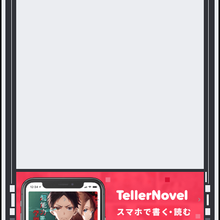
をお控え下さい。
※表紙画像は、ChatGPTの
生成AI画像を使用、Canvaで
タイトルを入力しています。
※この作品は、フィクション
です。
団体名、名称、人名は全て架
空のものであり、実際のもの
とは一切関係ありません。
トップ
純愛
ただ、それだけの関係……
#1