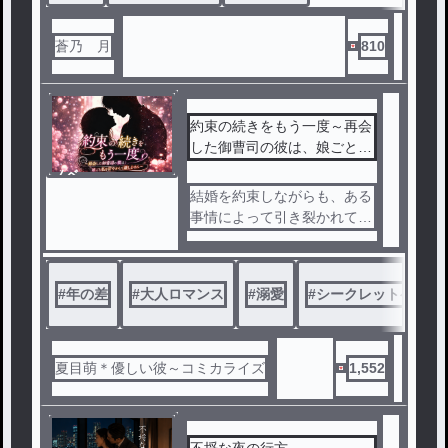
はいないほどの存在──マス
コミの寵児。
蒼乃 月
810
そんな彼と三咲 舞（みさき
まい）が出会ったのは、とあ
る雨の日だった。
約束の続きをもう一度～再会
した御曹司の彼は、娘ごと私
偶然乗り合わせた高層マンシ
を甘やかして離しません～
ノベ
ョンのエレベーターの中で、
ル
結婚を約束しながらも、ある
交わしたわずかな会話が、舞
事情によって引き裂かれてし
の胸にざわめきを立てる。
まった二人は四年後、シング
ルマザーとして幼い娘を育て
その後も、何度かタワマンの
る瀬戸 和葉の前に、かつて
#
年の差
#
大人ロマンス
エレベーター内の密室で出く
#
溺愛
#
シークレットベビー
愛した鳴海 湊が現れる。
わす内に、初めは最悪だった
湊は一人で頑張る和葉を放っ
はずの彼への印象が、舞の中
ておけずに何かと手を差し伸
で二転三転していく。
べるようになり、もう二度と
夏目萌＊優しい彼～コミカライズ
1,552
離したくない湊の一途な愛情
エレベーターの密室で起こる
に包まれながら和葉は止まっ
さまざまな出来事は、二人の
ていた恋と向き合っていくも
関係をどう変えて行くのか─
彼女はある秘密を抱えていて
不埒な夜の行方