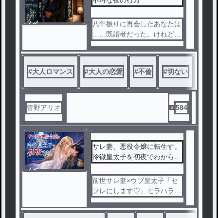
─。
…
運命に引き裂かれた二人の甘
ノベ
八年振りに再会したあなたは
く切ない再会ラブストーリー
ル
……既婚者だった。けれど、
。
再燃した想いと淫らな欲望は
止められない──。
#
大人ロマンス
#
大人の恋愛
#
不倫
#
切ない
#
TL
八年前、一度だけ身体の関係
を持った男、橋本夏樹に再会
した由恵。
管野アリオ
584
夏樹に呼び止められ、世間話
をしているうちに、彼から食
事に誘われる。
サレ妻、悪役令嬢に転生す。
冷徹皇太子を初夜でわからせ
しかし、夏樹の左手には、結
ます！？
ノベ
婚の証が輝いて──。
ル
前世サレ妻×ウブ皇太子「セ
フレにします♡」モラハラ夫
夏樹の誘いに流されながら、
に浮気され、苦しんで死んだ
辿り着いた夜の横浜。
私。目覚めると、ゲームの悪