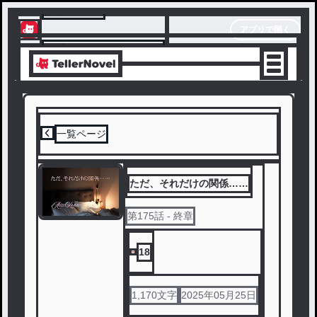
テラーノベル
アプリで開く
アプリでサクサク楽しめる
一覧ページ
ただ、それだけの関係……
第
175
話
- 終章
18
1,170
文字
2025年05月25日