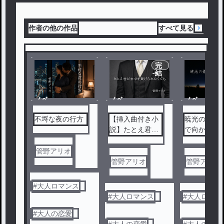
作者の他の作品
すべて見る
完
結
ノベ
ノベ
ノベ
ル
ル
ル
不埒な夜の行方
【挿入曲付き小
暁光の最果
説】たとえ君が
で向かって
未来を繋げられ
なくても
管野アリオ
管野アリオ
管野アリオ
#
大人ロマンス
#
大人ロマンス
#
大人ロマン
#
大人の恋愛