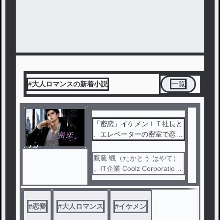
#大人ロマンスの新着小説
一覧
「密恋」イケメンＩＴ社長と
、エレベーターの密室で恋を
して
ノベ
ル
鷹騰 颯（たかとう はやて）
。IT企業 Coolz Corporation
（クールズ・コーポレーショ
ン）の若きカリスマ社長。端
正な容姿と確かな実力で、テ
#
恋愛
#
大人ロマンス
#
イケメン
レビやネットに登場すること
も多く、その名を知らない者