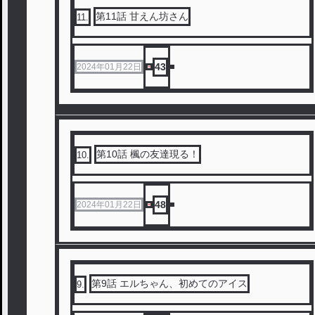
第11話 甘えん坊さん
11
.
43
2024年01月22日
第10話 楓の友達現る！
10
.
48
2024年01月22日
第9話 エルちゃん、初めてのアイス
9
.