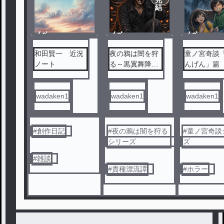
結
ノベ
ノベ
ノベ
ル
ル
ル
和田賢一 近況
夜の鴉は闇を狩
童ノ宮奇談
ノート
る～黒翼舞降の
んげん」篇
章～ 第八幕
《叫ぶ者》
wadaken1
wadaken1
wadaken1
#
創作日記
#
夜の鴉は闇を狩る
#
童ノ宮奇談
シリーズ
ズ
#
雑談
#
貴種漂流譚
#
ホラー