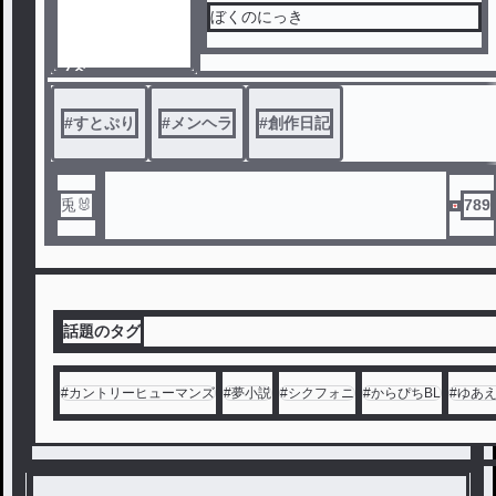
ぼくのにっき
ノベ
ル
#
すとぷり
#
メンヘラ
#
創作日記
兎🐰
789
話題のタグ
#
カントリーヒューマンズ
#
夢小説
#
シクフォニ
#
からぴちBL
#
ゆあ