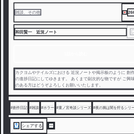
26
雑談、その他
和田賢一 近況ノート
1話から読む
カクヨムやテイルズにおける 近況ノートや掲示板のように 創
の進捗日記にしてゆきます。 あくまで副次的な物ですが ご興
のある方はどうぞよろしくお願いいたします。
#
創作日記
#
雑談
#
ホラー
#
童ノ宮奇談シリーズ
#
夜の鴉は闇を狩るシリ
シェアする