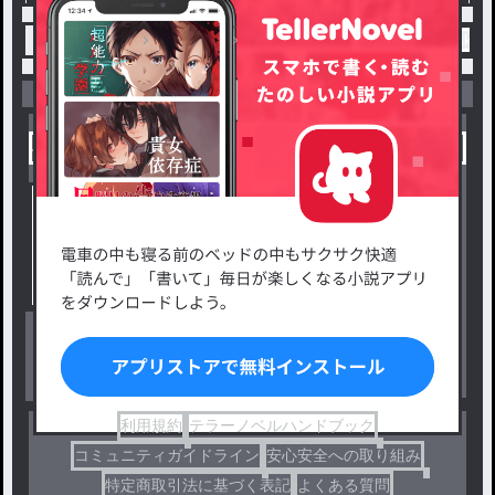
トップ
ホラー
和田賢一 近況ノート / wadake
小説を探す
ジャンルから探す
新着小説一覧
恋愛・ロマンス
タグ一覧
ロマンスファンタジー
小説コンテスト応募・公募
ファンタジー・異世界・SF
出版・メディアミックス作品
ホラー・ミステリー
BL
ドラマ
コメディ
利用規約
テラーノベルハンドブック
コミュニティガイドライン
安心安全への取り組み
特定商取引法に基づく表記
よくある質問