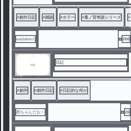
創作の進捗日記にしてゆきます。
あくまで副次的な物ですが
ご興味のある方はどうぞよろしくお願
#
創作日記
#
雑談
#
ホラー
#
童ノ宮奇談シリーズ
#
いいたします。
wadaken1
266
日記
ノベ
ル
#
創作
#
創作日記
#
日記的な何か
茜ちゃんだお！
26