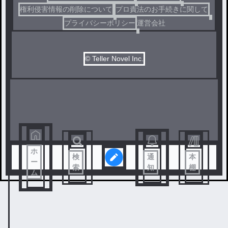
権利侵害情報の削除について
プロ責法のお手続きに関して
プライバシーポリシー
運営会社
© Teller Novel Inc.
ホ
検
通
本
ー
索
知
棚
ム