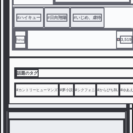
入学！その後排球部に所属。裏の仲間
を隠しているが
バレずに卒業までもつのか、そして夢
#
ハイキュー
#
日向翔陽
#
いじめ、虐待
は叶うのか？
hina
3,519
話題のタグ
#
カントリーヒューマンズ
#
夢小説
#
シクフォニ
#
からぴちBL
#
ゆあ