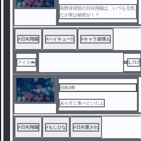
烏野排球部の日向翔陽は、いつも元気
だが実は秘密が！？
#
日向翔陽
#
ハイキュー!!
#
キャラ崩壊⚠️
アイス☁️
1,717
日向3年
あらすじ食べといたよ
#
日向翔陽
#
もしひな
#
日向愛され