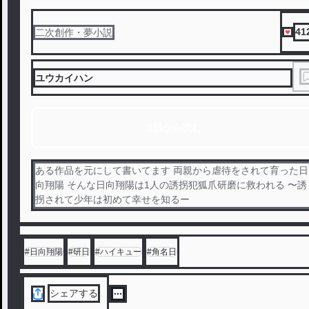
41
二次創作・夢小説
ユウカイハン
1話から読む
ある作品を元にして書いてます 両親から虐待をされて育った日
向翔陽 そんな日向翔陽は1人の誘拐犯狐爪研磨に救われる 〜誘
拐されて少年は初めて幸せを知るー
#
日向翔陽
#
研日
#
ハイキュー
#
角名日
シェアする