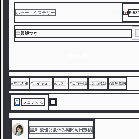
9,53
ホラー・ミステリー
全員嘘つき
1話から読む
#
無気力組
#
ハイキュー
#
ホラー
#
日向翔陽
#
影山飛雄
#
黒尾鉄朗
シェアする
星川 愛優@夏休み期間毎日投稿