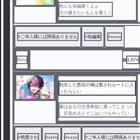
色んな短編書くよぉ
主の書きたいもんを書く！
#
ご本人様には関係ありません
#
短編集
#
sxxn
RUU
1,874
転生した悪役の俺は愛されルートに入
ったらしい
蘭はある日交通事故に遭ってしまった
。目覚めるとそこはいつもやっている
BLゲーム『シンフォニーラブ』の物語
の世界だった。蘭は悪役のLANに転生
していて？！
#
桃愛され
#
skfn
#
sxxn
#
ご本人様には関係ありま