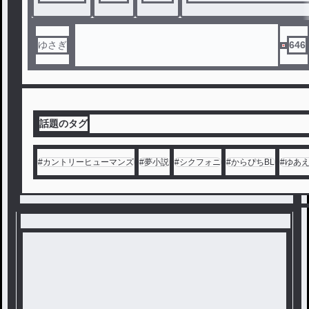
ゆさぎ
646
話題のタグ
#
カントリーヒューマンズ
#
夢小説
#
シクフォニ
#
からぴちBL
#
ゆあ