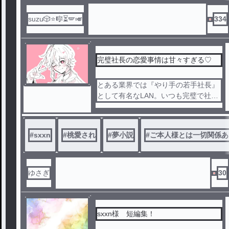
suzu🎲⭐️🎼⏳🪽🎺
334
完璧社長の恋愛事情は甘々すぎる♡
とある業界では『やり手の若手社長』
として有名なLAN。いつも完璧で社員
からは鬼上司と言われるほど厳しめな
指導をしているが社員たちが伸びるよ
うな的確なアドバイスをしている。
#
sxxn
#
桃愛され
#
夢小説
#
ご本人様とは一切関係あ
そんなLANだが実はとある5人に想い
を寄せされている。右腕兼副社長のい
るま、カメラマンのこさめ、イラスト
レーターのすち、バーテンダーのなつ
ゆさぎ
30
、カフェの店長のみこと。
この6人の恋の行方は___⁈
sxxn様 短編集！