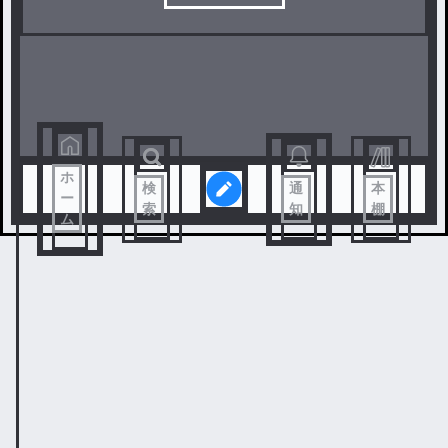
ホ
検
通
本
ー
索
知
棚
ム