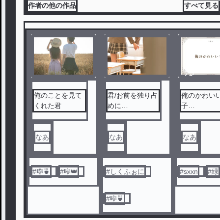
作者の他の作品
すべて見る
ノベ
ル
俺のことを見て
君/お前を独り占
俺のかわい
くれた君
めに…
子…
なあ
なあ
なあ
#
🎼🍵
#
🎼👑
#
しくふぉに
#
sxxn
#
緑
#
🎼🍵