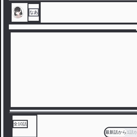
なあ
全
10
話
最新話から
1話