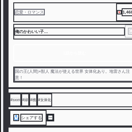
1,46
恋愛・ロマンス
俺のかわいい子…
1話から読む
国の王(人間)×獣人 魔法が使える世界 女体化あり。地雷さん注
意！
#
sxxn
#
緑
#
桃
#
女体化
シェアする