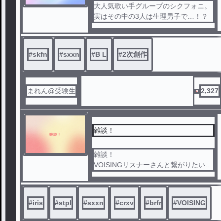
大人気歌い手グループのシクフォニ。
実はその中の3人は生理男子で…！？
#
skfn
#
sxxn
#
B L
#
2次創作
まれん@受験生
2,327
雑談！
雑談！
VOISINGリスナーさんと繋がりたい！
にじさんじリスナーさんと繋がりたい
！
性癖系のコメントは一旦NGで！
#
iris
#
stpl
#
sxxn
#
crxv
#
brfr
#
VOISING