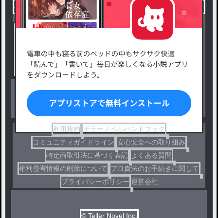
小説を探す
ジャンルから探す
新着小説一覧
恋愛・ロマンス
タグ一覧
ロマンスファンタジー
小説コンテスト応募・公募
ファンタジー・異世界・SF
出版・メディアミックス作品
ホラー・ミステリー
BL
ドラマ
コメディ
利用規約
テラーノベルハンドブック
コミュニティガイドライン
安心安全への取り組み
特定商取引法に基づく表記
よくある質問
権利侵害情報の削除について
プロ責法のお手続きに関して
プライバシーポリシー
運営会社
© Teller Novel Inc.