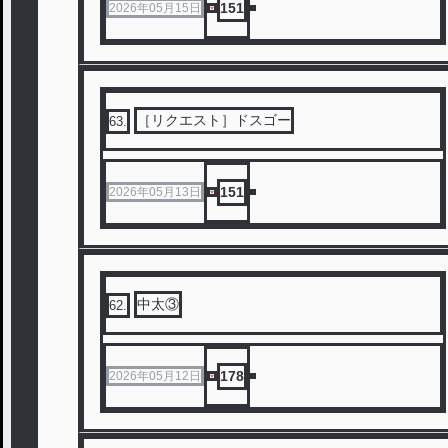
151
2026年05月15日
［リクエスト］ドスゴー
63
.
151
2026年05月13日
中太③
62
.
178
2026年05月12日