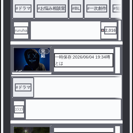
探していない人たちだ。
#
ドラマ
#
お悩み相談室
#
BL
#
一次創作
#
短編
正しさも、解決も、救いも、
すぐには手に入らない。
それでも誰かが扉を開けるの
は、黙ったままではいられな
ruruha
2,016
くなる瞬間が、確かにあるか
らだ。
語られなかった時間と、選ば
完
れなかった声が、
結
一時保存:2026/06/04 19:34噂
静かに積み重なっていく。
とは
言葉になる前の重さが、ここ
ノベ
に残っている。
ル
#
ドラマ
ﾕﾗﾕﾗ