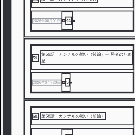
41
2026年08月01日
第59話 カンナルの戦い（後編）― 勝者のため
59
.
息
5
2026年07月30日
第58話 カンナルの戦い（前編）
58
.