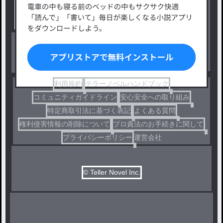
小説コンテスト応募・公募
ファンタジー・異世界・SF
出版・メディアミックス作品
ホラー・ミステリー
BL
ドラマ
コメディ
利用規約
テラーノベルハンドブック
コミュニティガイドライン
安心安全への取り組み
特定商取引法に基づく表記
よくある質問
権利侵害情報の削除について
プロ責法のお手続きに関して
プライバシーポリシー
運営会社
© Teller Novel Inc.