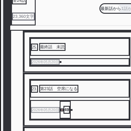
全
24
話
最新話から
1話
23,360
文字
最終話 未読
25
.
2026年05月20日
第23話 空席になる
23
.
49
2026年05月20日