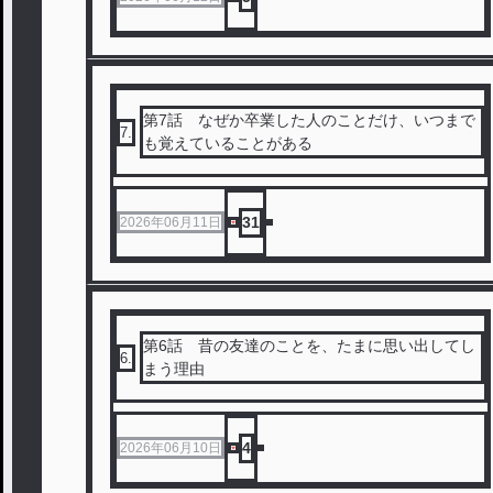
第7話 なぜか卒業した人のことだけ、いつまで
7
.
も覚えていることがある
31
2026年06月11日
第6話 昔の友達のことを、たまに思い出してし
6
.
まう理由
4
2026年06月10日