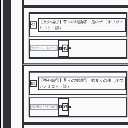
【番外編①】昔々の物語② 鬼の子（オウガノ
92
.
ミコト・談）
45
2025年06月27日
【番外編①】昔々の物語① 始まりの魂（オウ
91
.
ガノミコト・談）
37
2025年06月26日