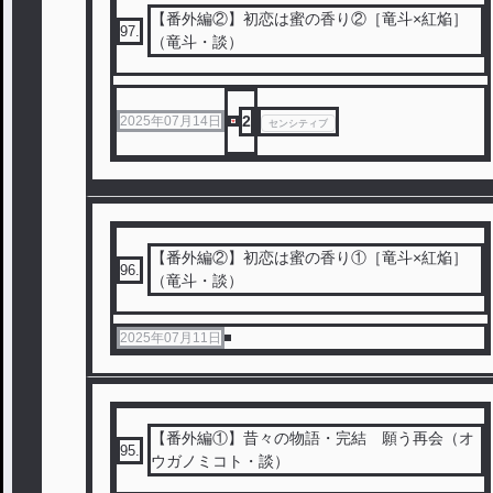
【番外編②】初恋は蜜の香り②［竜斗×紅焔］
97
.
（竜斗・談）
2
2025年07月14日
センシティブ
【番外編②】初恋は蜜の香り①［竜斗×紅焔］
96
.
（竜斗・談）
2025年07月11日
【番外編①】昔々の物語・完結 願う再会（オ
95
.
ウガノミコト・談）