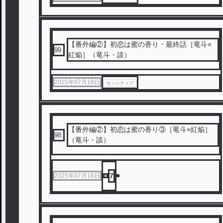
【番外編②】初恋は蜜の香り・最終話［竜斗×
99
.
紅焔］（竜斗・談）
2025年07月18日
センシティブ
【番外編②】初恋は蜜の香り③［竜斗×紅焔］
98
.
（竜斗・談）
7
2025年07月16日