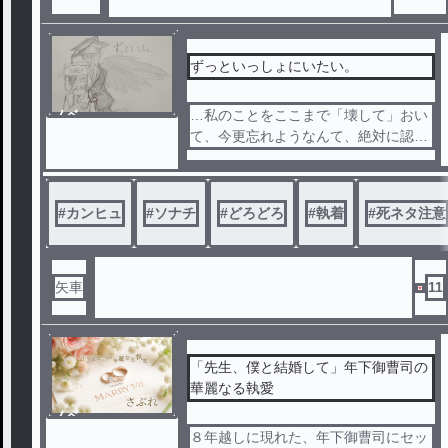
恋も運命も大暴走！？気づけば誰にも
手放してもらえなくなっていて──
■登場人物
ずっといっしょにいたい。
● 春川陽一（34） 中堅メーカーに勤め
るシステムエンジニア。趣味はスマホ
ノベ
…私のことをここまで「壊して」おい
ゲーム。 元カノに浮気され、婚約破棄
ル
て、今更忘れようなんて、絶対に認め
した過去を持つ。恋愛には臆病だが、
ないから。
仕事では皆に頼りにされている。
● 白石ひより（26） 陽一と同じ会社の
#
カンヒュ
#
ソナチ
#
どろどろ
#
執着
#
死ネタ注意
営業事務。一見すると清楚だが、中身
は欲望に忠実な隠れ肉食系。 趣味は陽
一の育成（とBL）。彼を「自分好みに
矢車
11
仕上げる」ことに執念を燃やしている
。恋愛では本気になるほど不器用にな
る。
「先生、僕と結婚して」年下御曹司の
華麗なる執愛
ノベ
ル
８年越しに現れた、年下御曹司にセッ