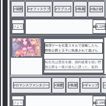
ことになったのは、清楚系美人・白石
ひより。 しかし、その正体は超・肉食
#
溺愛
#
オフィスラブ
#
ラブコメ
#
執着
#
独占欲
女子だった！？
「春川さん、下半身冷やしちゃダメで
すよ♡」 「今日のお弁当はカキフライ
ひより
6,120
とマカドリンクです♡」
——それ、健康管理じゃなくて「精力
増強」ですよね！？
無理ゲーを社畜スキルで攻略したら、
野獣公爵と王子に執着されて逃げられ
彼女の目的は、彼を最高のコンディシ
ません
ノベ
ョンに仕上げて「美味しくいただく♡
ル
転生先は悪役令嬢。婚約破棄を狙い野
」こと。 そんなこととは露知らず、彼
獣公爵を一夜の過ちに誘った。処刑を
女の優しさに癒やされていく陽一。
回避して平穏に生きるだけのはずが「
逃げるな」「キスしていいかな？」「
勘違い、すれ違い、栄養過多。 不器用
お姉さまは私のものです！」
#
ロマンスファンタジー
な二人が織りなす、笑えて、ドキドキ
#
溺愛
#
執着
#
ギャップ
#
して、最後には心があたたかくなる「
一夜をきっかけに執着を見せる公爵に
捕獲」ラブコメディ！
、距離感バグのチャラ王子。なぜか懐
いてくるヒロインまで巻き込んで――
ひより
2,194