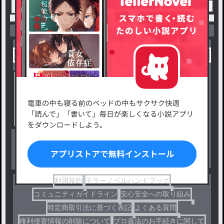
トップ
BL
いつか殺し合う君と紡ぐ恋物語 / 月
小説を探す
ジャンルから探す
新着小説一覧
恋愛・ロマンス
タグ一覧
ロマンスファンタジー
小説コンテスト応募・公募
ファンタジー・異世界・SF
出版・メディアミックス作品
ホラー・ミステリー
BL
ドラマ
コメディ
利用規約
テラーノベルハンドブック
コミュニティガイドライン
安心安全への取り組み
特定商取引法に基づく表記
よくある質問
権利侵害情報の削除について
プロ責法のお手続きに関して