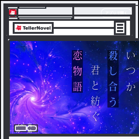
テラーノベル
アプリで開く
アプリでサクサク楽しめる
ノベ
完
ル
結