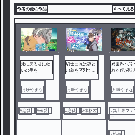
作者の他の作品
すべて見る
完
結
ノベ
ノベ
ノベ
ル
ル
ル
死に戻る君に救
騎士団長は恋と
異世界へ飛
いの手を
忠義を区別でき
れた僕が獣
ない
氏に堕ちる
月咲やまな
月咲やまな
月咲やまな
#
恋愛
#
執愛
#
恋愛
#
体格差
#
異世界ファ
ー
#
執着