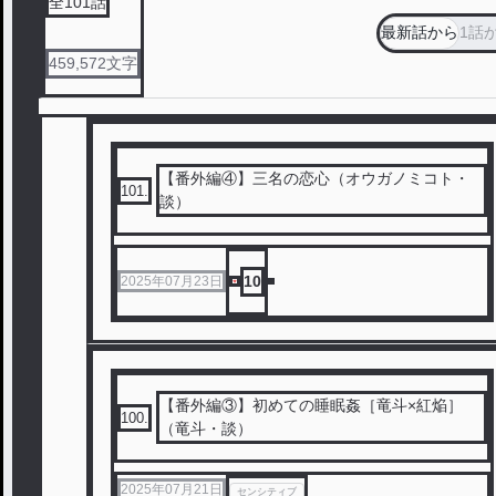
全
101
話
最新話から
1話
459,572
文字
【番外編④】三名の恋心（オウガノミコト・
101
.
談）
10
2025年07月23日
【番外編③】初めての睡眠姦［竜斗×紅焔］
100
.
（竜斗・談）
2025年07月21日
センシティブ