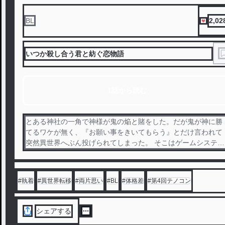
2,02
BL
いつか殺し合う君と紡ぐ恋物語
1話から読む
とある神社の一角で神様が鬼の焔と賭をした。だが鬼が神に勝
てるワケが無く、『お願い事をきいてもらう』とだけ言われて
突然異世界へぶん投げられてしまった。 そこはゲームシステム
に基づいた世界で、鬼の焔は召喚士という職を選ぶ。早速召喚
魔法を使ってみると、どう見ても激レア感満載な人型の召喚魔
が現れた。自然と集まっていく仲間と共に彼らは異世界を攻略
#
執着
#
異世界転移
#
両片思い
#
BL
#
体格差
#
第4回テノコン
していく。
シェアする