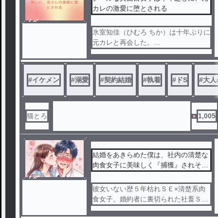
カレの激愛に堕とされる
ノベ
ル
氷室知佳（ひむろ ちか）は十年ぶりに
元カレと再会した。
元カレ巴潤（ともえ じゅん）は大手企
業『SACRA（サクラ）』の法務部に
#
イケメン
#
溺愛
#
契約結婚
#
執着
#
ドS
#
大人
務めるエリート社員。キャリア採用で
最近入社したばかり。
知佳も同じ会社の労務部で働いていた
。
猫とろ
1,005
再会した瞬間、潤から知佳へ提示され
たのは、潤が上役の娘との政略結婚を
逃れるための「契約結婚」
契約から始まる、不器用な二人の再燃
結婚をあきらめた僕は、社内の清楚な
オフィスラブ（ちょっとラブコメ風味
肉食女子に美味しく『捕獲』されそう
）
です
ノベ
ル
彼女いない歴５年枯れＳＥ×清楚系肉
食女子。婚約者に裏切られた社畜ＳＥ
・春川陽一が 会社の忘年会で介抱する