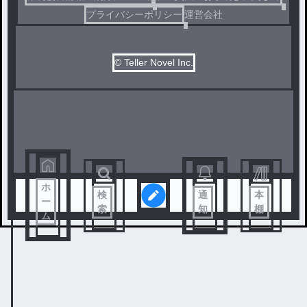
プライバシーポリシー
運営会社
© Teller Novel Inc.
ホ
検
通
本
ー
索
知
棚
ム