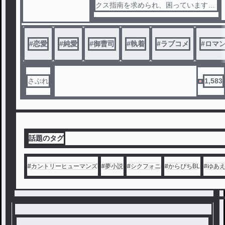
クス指南を求められ、困っています―
―
大衆食堂『折り紙』を親子で経営す
#
恋愛
#
純愛
#
御曹司
#
執着
#
ラブコメ
#
ロマ
る高梨佑里香（たかなしゆりか）２７
歳。
経営難の折り紙に頭を悩ませていた
ところ、現れたのがかつての年下幼馴
さぶれ
1,583
染、天川睦月（てんかわむつき）２０
歳。
なんと父が作った２千万円の借金を
肩代わりした交換条件として、彼の花
話題のタグ
嫁になることになり――？
この物語は、佑里香をひたすらに思
#
カントリーヒューマンズ
#
夢小説
#
シクフォニ
#
からぴちBL
#
ゆあ
い続けた、拗らせ男子の一途な溺愛物
語。
考案・2024.05～