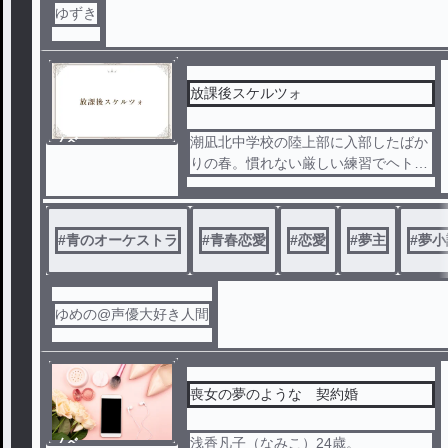
※メインではありませんが、ストーリ
ゆずき
ーにBL的要素が含まれます。
放課後スケルツォ
ノベ
潮凪北中学校の陸上部に入部したばか
ル
りの春。慣れない厳しい練習でヘトヘ
トになった私は、通学路の途中にある
小さなカフェ『Scherzo』に迷い込む
。そこで出会ったのは、エプロンを身
#
青のオーケストラ
#
青春恋愛
#
恋愛
#
夢主
#
夢小
にまとった、少し長めの明るい茶髪の
高校生＿＿羽鳥先輩。
ゆめの@声優大好き人間
喪女の夢のような 契約婚
ノベ
浅香凡子（なみこ）24歳。