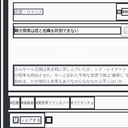
80
恋愛・ロマンス
騎士団長は恋と忠義を区別できない
1話から読む
カルサール王国は長き戦に苦しんでいたが、シド・レイナード
が戦争を終結させた。やっと訪れた平和な世界で彼は“嫁探し”
始める。だが地位も名誉もありながらなかなか上手くはいかな
かった。 同時期、シドの世界とはまた違う世界に住む少女・ロ
シェルが、父に頼み、異世界から使い魔を召喚してもらう事
に。 その行為により、絶対に重なる事の無かった運命が重な
#
恋愛
#
体格差
#
異世界ファンタジー
#
ゴリマッチョ
り、異世界同士の出逢いが生まれる。
シェアする