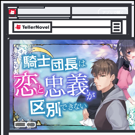
テラーノベル
アプリで開く
アプリでサクサク楽しめる
ノベ
完
ル
結