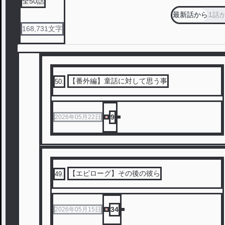
全
50
話
最新話から
1話
168,731
文字
【番外編】童話に対して思う事
50
.
9
2026年05月22日
【エピローグ】その後の彼ら
49
.
34
2026年05月15日