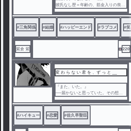
ル
彼氏なし歴＝年齢の、筋金入りの喪女
。
とある投稿サイトで連載されている『
五十嵐室長はテクニシャン』の熱烈な
#
三角関係
#
結婚
#
ハッピーエンド
#
ラブコメ
#
笑
ファン。
蓮水監査部長 三十代前半？
凡子の勤める警備会社の親会社、総合
紫倉 紫
220
商社の監査部長。凡子が抱く五十嵐室
長のイメージにピッタリなため、目の
保養に利用している相手。
変 わ ら な い 君 を 、ず っ と __
泉堂隆也
蓮水の補佐役。
『また、いた。』
蓮水とはタイプの違う中性的なイケメ
──届かないと思っていた。その想い
ン。
は、とっくに届いていた。
総合商社の本社ビルで受付を務める『
#
ハイキュー
#
恋愛
浅香 凡子』は、筋金入りの喪女であ
#
佐久早聖臣
る。凡子は、とある投稿サイトで連載
中の『五十嵐室長はテクニシャン』の