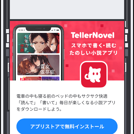
。
泉堂とメッセージのやり取りをして
いるうちに、二人が、四月の人事異動
で、監査部から人事部に異動になった
ことを聞かされる。
トップ
恋愛・ロマンス
騎士団長は恋と忠義を区別
小説を探す
ジャンルから探す
新着小説一覧
恋愛・ロマンス
タグ一覧
ロマンスファンタジー
小説コンテスト応募・公募
ファンタジー・異世界・SF
出版・メディアミックス作品
ホラー・ミステリー
BL
ドラマ
コメディ