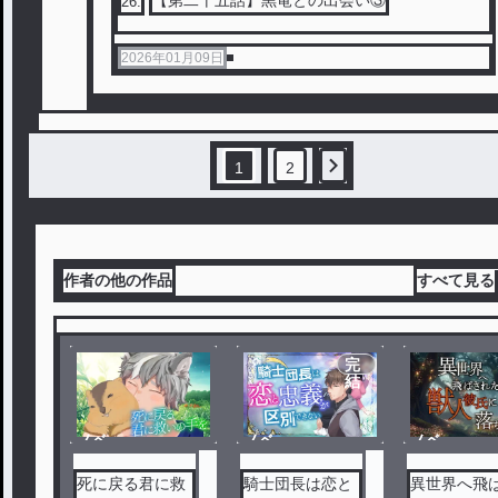
26
.
2026年01月09日
1
2
作者の他の作品
すべて見る
完
結
ノベ
ノベ
ノベ
ル
ル
ル
死に戻る君に救
騎士団長は恋と
異世界へ飛