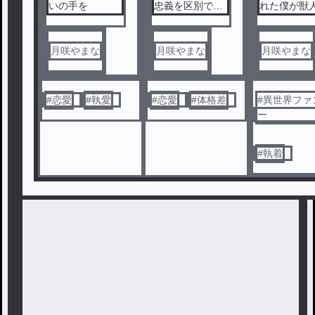
いの手を
忠義を区別でき
れた僕が獣
ない
氏に堕ちる
月咲やまな
月咲やまな
月咲やまな
#
恋愛
#
執愛
#
恋愛
#
体格差
#
異世界ファ
ー
#
執着