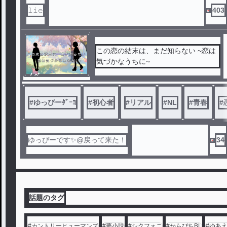
熱狂的なファンだ。
𝚕𝚒𝚎
403
凡子には毎週月曜日を楽しみにして
いる。月曜日には『五十嵐室長』のイ
メージにピッタリのエリートサラリー
マン『蓮水監査部長』が、本社に出勤
この恋の結末は、まだ知らない ~恋は
してくるからだ。
気づかなうちに~
蓮水には、補佐的役割を持つ『泉堂
ノベ
隆也』という同僚がいる。泉堂も、蓮
ル
水とはタイプの違うイケメンだ。
凡子の受付仲間『瑠璃』は隠れ腐女
#
ゆっぴーﾀﾞｰﾖ
#
初心者
#
リアル
#
NL
#
青春
#
子で、『蓮水×泉堂』をカップル推し
しているため、蓮水の情報はいつも、
瑠璃から入ってくる。
ゆっぴーです✨@戻って来た！
34
凡子は、蓮水のことを、五十嵐室長
の化身と捉えていた。
ある日の昼休憩、蓮水の補佐、泉堂
と、フレンチレストランで相席をする
ことになった。
その日から、人なつっこい泉堂は、
話題のタグ
何かと凡子を誘ってくるようになる。
瑠璃は『蓮水×泉堂』のファンだし
#
カントリーヒューマンズ
#
夢小説
#
シクフォニ
#
からぴちBL
#
ゆあ