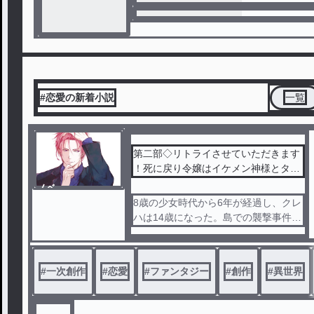
#恋愛の新着小説
一覧
第二部◇リトライさせていただきます
！死に戻り令嬢はイケメン神様とタッ
グを組んで人生をやり直す事にした
ノベ
ル
8歳の少女時代から6年が経過し、クレ
ハは14歳になった。島での襲撃事件以
降は大きな問題も起こることがなく、
仲間たちに支えられながら平穏な日々
を過ごしていた。しかし、そんな時…
#
一次創作
#
恋愛
#
ファンタジー
#
創作
#
異世界
…カフェ『とまり木』に何やら訳アリ
のお客様が来店してきて……