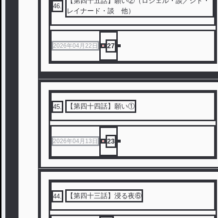
【第四十五話】願い②（ロシェル・談／シド・
46
.
レイナード・談 他）
27
2026年04月22日
【第四十四話】願い①
45
.
23
2026年04月13日
【第四十三話】浸る夜⑥
44
.