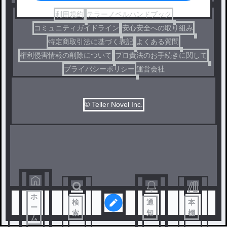
利用規約
テラーノベルハンドブック
コミュニティガイドライン
安心安全への取り組み
特定商取引法に基づく表記
よくある質問
権利侵害情報の削除について
プロ責法のお手続きに関して
プライバシーポリシー
運営会社
© Teller Novel Inc.
ホ
検
通
本
ー
索
知
棚
ム