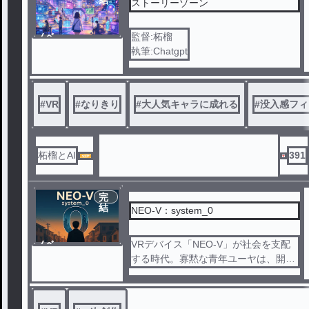
結
ストーリーゾーン
を、実力一つで生き残れ。
ノベ
監督:柘榴
心の中ではヒーヒー言いながら、もは
ル
執筆:Chatgpt
や泣き叫びながらも。
彼女が操作しているのは、無表情で冷
血、ビシッと決まったスーツ姿の渋い
おじさんキャラ。
#
VR
#
なりきり
#
大人気キャラに成れる
#
没入感フィ
銃の事なんか何も分からない状態から
スタートした彼女は、おかしな癖を付
柘榴とAI
391
け、おかしな戦い方を尖らせ始める。
気付いた時にはもう遅い、見事なまで
のロマン縛りプレイの強キャラが爆誕
完
したのであった。
結
NEO-V：system_0
皆が重武装で攻めて来る中、此方はハ
ノベ
ンドガン片手に超近接戦。
VRデバイス「NEO-V」が社会を支配
ル
まるで映画の主人公の様な……ではな
する時代。寡黙な青年ユーヤは、開発
く、それしか使い方が分からなかった
者でありながら“system_0”としてVR
だけ。
最強の一角に君臨していた。現実と仮
想が交差する時、世界の秘密に触れる