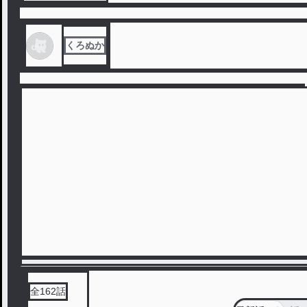
れたのが……。 『ガンサバイブオンライン』と言う名の、VRガ
ンアクションゲームでの“賞金首”。 周囲のプレイヤー全員から
狙われる中を、実力一つで生き残れ。 心の中ではヒーヒー言い
くろぬか
ながら、もはや泣き叫びながらも。 彼女が操作しているのは、
無表情で冷血、ビシッと決まったスーツ姿の渋いおじさんキャ
ラ。 銃の事なんか何も分からない状態からスタートした彼女
は、おかしな癖を付け、おかしな戦い方を尖らせ始める。 気付
いた時にはもう遅い、見事なまでのロマン縛りプレイの強キャ
ラが爆誕したのであった。 皆が重武装で攻めて来る中、此方は
ハンドガン片手に超近接戦。 まるで映画の主人公の様な……で
はなく、それしか使い方が分からなかっただけ。 なのにもはや
引き返せなくなり、周囲からは“そういうキャラ”なのだと認識
れてしまった。 その名は“6key”。 やがてプレイヤーの間では
賞金首の『6 -シックス-』と呼ばれる様になるが……。 本当の
み方は、『ムッツキー』という本名そのままだったりするの
だ。 そんな少女の、楽しく愉快なゲーム生活のお話。
全
162
話