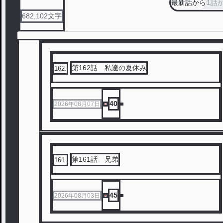
最新話から
1話
682,102
文字
第162話 私達の夏休み
162
.
40
2026年08月07日
第161話 兄弟
161
.
45
2026年08月03日