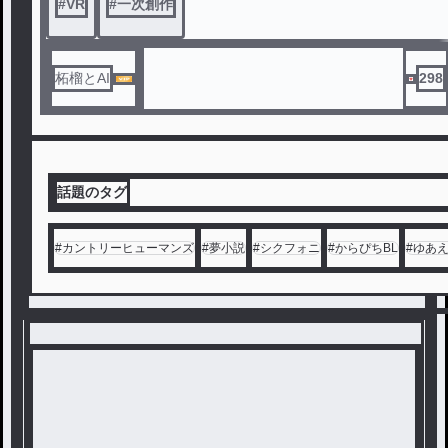
#
VR
#
一次創作
なのにもはや引き返せなくなり、周囲
。
からは“そういうキャラ”なのだと認識
されてしまった。
監督:柘榴
その名は“6key”。
執筆:Chatgpt
柘榴とAI
298
やがてプレイヤーの間では、賞金首の
『6 -シックス-』と呼ばれる様になる
が……。
本当の読み方は、『ムッツキー』とい
う本名そのままだったりするのだ。
話題のタグ
そんな少女の、楽しく愉快なゲーム生
活のお話。
#
カントリーヒューマンズ
#
夢小説
#
シクフォニ
#
からぴちBL
#
ゆあ