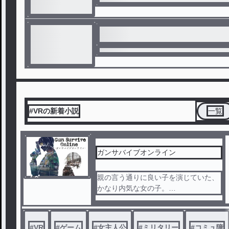
#VRの新着小説
一覧
ガンサバイブオンライン
ノベ
親の言う通りに良い子を演じていた、
ル
かなり内気な女の子。
しかし成長するにつれて、ついにスト
レスが爆発した。
逃亡先は一人暮らしの兄のアパート。
#
VR
#
ゲーム
#
女主人公
#
ミリタリー
#
コミュ障