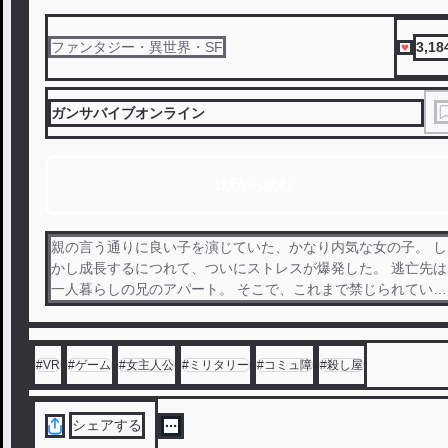
3,18
ファンタジー・異世界・SF
ガンサバイブオンライン
1話から読む
親の言う通りに良い子を演じていた、かなり内気な女の子。 し
かし成長するにつれて、ついにストレスが爆発した。 逃亡先は
一人暮らしの兄のアパート。 そこで、これまで禁じられていた
娯楽の世界に飛び込んだ結果……ある種の才能が開花した。 V
ゲームの世界でなら、全てのリミッターを解除出来る才能持
ち。 例え自分の身体能力を超越しているキャラクターを使おう
#
VR
#
ゲーム
#
女主人公
#
ミリタリー
#
コミュ障
#
殺し屋
と、キャラクターの『感覚』に自らを染められる。 これに気付
いた兄は、務めている会社のゲームのテストプレイを妹、“白
川 夢月”に度々お願いするのであった。 その結果見事にゲー
シェアする
狂いとして成長した夢月に、兄から新しいアルバイトして頼ま