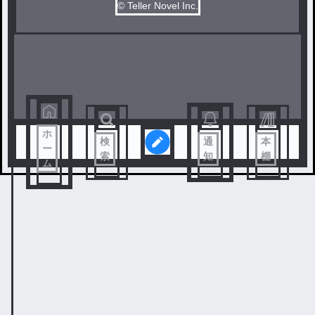
© Teller Novel Inc.
ホ
検
通
本
ー
索
知
棚
ム