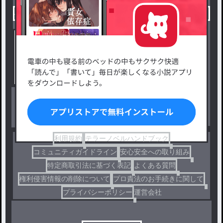
小説を探す
ジャンルから探す
新着小説一覧
恋愛・ロマンス
タグ一覧
ロマンスファンタジー
小説コンテスト応募・公募
ファンタジー・異世界・SF
出版・メディアミックス作品
ホラー・ミステリー
BL
ドラマ
コメディ
利用規約
テラーノベルハンドブック
コミュニティガイドライン
安心安全への取り組み
特定商取引法に基づく表記
よくある質問
権利侵害情報の削除について
プロ責法のお手続きに関して
プライバシーポリシー
運営会社