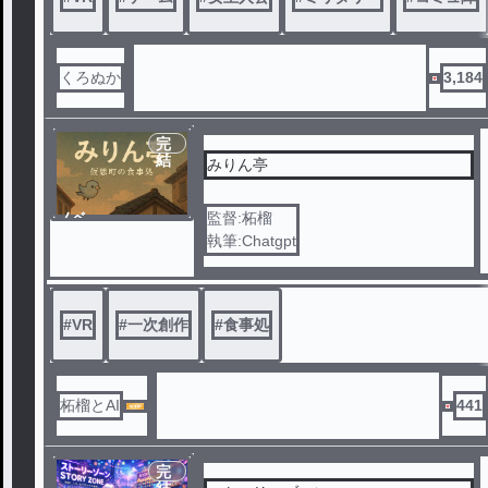
そこで、これまで禁じられていた娯楽
の世界に飛び込んだ結果……ある種の
才能が開花した。
くろぬか
3,184
VRゲームの世界でなら、全てのリミ
ッターを解除出来る才能持ち。
例え自分の身体能力を超越しているキ
完
結
ャラクターを使おうと、キャラクター
みりん亭
の『感覚』に自らを染められる。
ノベ
監督:柘榴
これに気付いた兄は、務めている会社
ル
執筆:Chatgpt
のゲームのテストプレイを妹、“白川
夢月”に度々お願いするのであった
。
#
VR
#
一次創作
その結果見事にゲーム狂いとして成長
#
食事処
した夢月に、兄から新しいアルバイト
して頼まれたのが……。
柘榴とAI
441
『ガンサバイブオンライン』と言う名
の、VRガンアクションゲームでの“賞
金首”。
完
周囲のプレイヤー全員から狙われる中