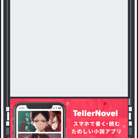
トップ
ファンタジー・異世界・SF
ガンサバイブ